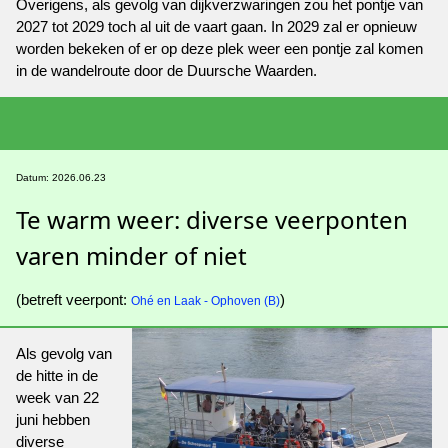
Overigens, als gevolg van dijkverzwaringen zou het pontje van
2027 tot 2029 toch al uit de vaart gaan. In 2029 zal er opnieuw
worden bekeken of er op deze plek weer een pontje zal komen
in de wandelroute door de Duursche Waarden.
Datum: 2026.06.23
Te warm weer: diverse veerponten
varen minder of niet
(betreft veerpont:
)
Ohé en Laak - Ophoven (B)
Als gevolg van
de hitte in de
week van 22
juni hebben
diverse