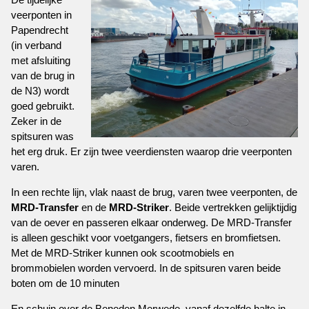
veerponten in
Papendrecht
(in verband
met afsluiting
van de brug in
de N3) wordt
goed gebruikt.
Zeker in de
spitsuren was
het erg druk. Er zijn twee veerdiensten waarop drie veerponten
varen.
In een rechte lijn, vlak naast de brug, varen twee veerponten, de
MRD-Transfer
en de
MRD-Striker
. Beide vertrekken gelijktijdig
van de oever en passeren elkaar onderweg. De MRD-Transfer
is alleen geschikt voor voetgangers, fietsers en bromfietsen.
Met de MRD-Striker kunnen ook scootmobiels en
brommobielen worden vervoerd. In de spitsuren varen beide
boten om de 10 minuten
En schuin over de Beneden Merwede, vanaf dezelfde halte in