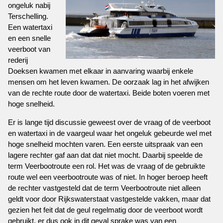
ongeluk nabij
Terschelling.
Een watertaxi
en een snelle
veerboot van
rederij
Doeksen kwamen met elkaar in aanvaring waarbij enkele
mensen om het leven kwamen. De oorzaak lag in het afwijken
van de rechte route door de watertaxi. Beide boten voeren met
hoge snelheid.
Er is lange tijd discussie geweest over de vraag of de veerboot
en watertaxi in de vaargeul waar het ongeluk gebeurde wel met
hoge snelheid mochten varen. Een eerste uitspraak van een
lagere rechter gaf aan dat dat niet mocht. Daarbij speelde de
term Veerbootroute een rol. Het was de vraag of de gebruikte
route wel een veerbootroute was of niet. In hoger beroep heeft
de rechter vastgesteld dat de term Veerbootroute niet alleen
geldt voor door Rijkswaterstaat vastgestelde vakken, maar dat
gezien het feit dat de geul regelmatig door de veerboot wordt
gebruikt, er dus ook in dit geval sprake was van een