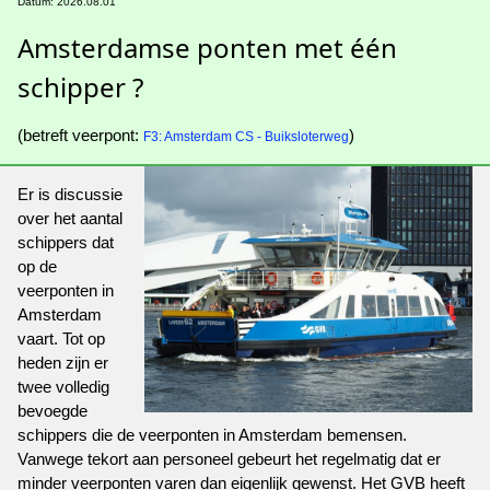
Datum: 2026.08.01
Amsterdamse ponten met één
schipper ?
(betreft veerpont:
)
F3: Amsterdam CS - Buiksloterweg
Er is discussie
over het aantal
schippers dat
op de
veerponten in
Amsterdam
vaart. Tot op
heden zijn er
twee volledig
bevoegde
schippers die de veerponten in Amsterdam bemensen.
Vanwege tekort aan personeel gebeurt het regelmatig dat er
minder veerponten varen dan eigenlijk gewenst. Het GVB heeft