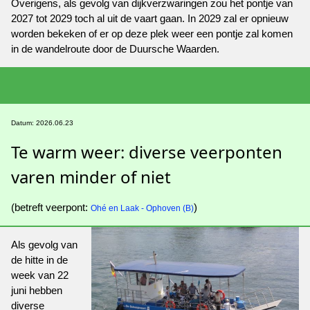
Overigens, als gevolg van dijkverzwaringen zou het pontje van
2027 tot 2029 toch al uit de vaart gaan. In 2029 zal er opnieuw
worden bekeken of er op deze plek weer een pontje zal komen
in de wandelroute door de Duursche Waarden.
Datum: 2026.06.23
Te warm weer: diverse veerponten
varen minder of niet
(betreft veerpont:
)
Ohé en Laak - Ophoven (B)
Als gevolg van
de hitte in de
week van 22
juni hebben
diverse