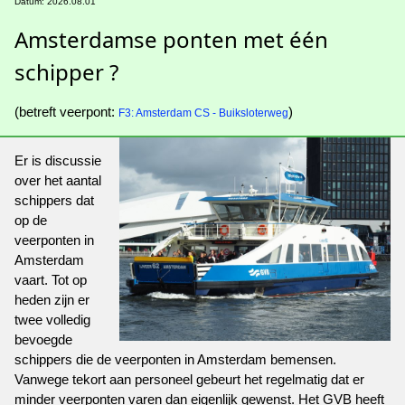
Datum: 2026.08.01
Amsterdamse ponten met één
schipper ?
(betreft veerpont:
)
F3: Amsterdam CS - Buiksloterweg
Er is discussie
over het aantal
schippers dat
op de
veerponten in
Amsterdam
vaart. Tot op
heden zijn er
twee volledig
bevoegde
schippers die de veerponten in Amsterdam bemensen.
Vanwege tekort aan personeel gebeurt het regelmatig dat er
minder veerponten varen dan eigenlijk gewenst. Het GVB heeft