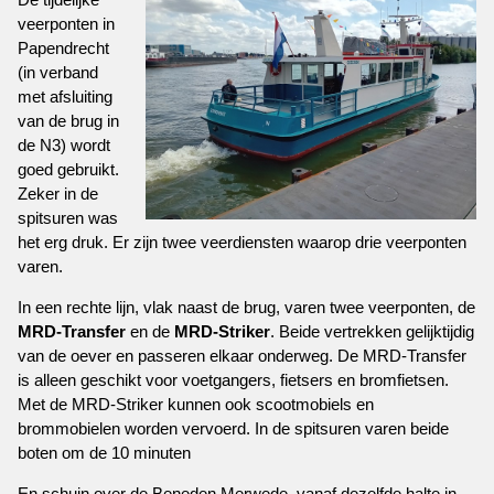
veerponten in
Papendrecht
(in verband
met afsluiting
van de brug in
de N3) wordt
goed gebruikt.
Zeker in de
spitsuren was
het erg druk. Er zijn twee veerdiensten waarop drie veerponten
varen.
In een rechte lijn, vlak naast de brug, varen twee veerponten, de
MRD-Transfer
en de
MRD-Striker
. Beide vertrekken gelijktijdig
van de oever en passeren elkaar onderweg. De MRD-Transfer
is alleen geschikt voor voetgangers, fietsers en bromfietsen.
Met de MRD-Striker kunnen ook scootmobiels en
brommobielen worden vervoerd. In de spitsuren varen beide
boten om de 10 minuten
En schuin over de Beneden Merwede, vanaf dezelfde halte in