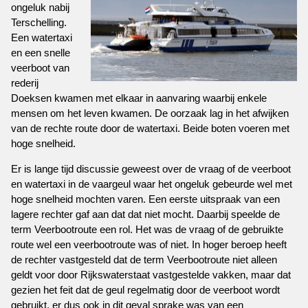
ongeluk nabij
Terschelling.
Een watertaxi
en een snelle
veerboot van
rederij
Doeksen kwamen met elkaar in aanvaring waarbij enkele
mensen om het leven kwamen. De oorzaak lag in het afwijken
van de rechte route door de watertaxi. Beide boten voeren met
hoge snelheid.
Er is lange tijd discussie geweest over de vraag of de veerboot
en watertaxi in de vaargeul waar het ongeluk gebeurde wel met
hoge snelheid mochten varen. Een eerste uitspraak van een
lagere rechter gaf aan dat dat niet mocht. Daarbij speelde de
term Veerbootroute een rol. Het was de vraag of de gebruikte
route wel een veerbootroute was of niet. In hoger beroep heeft
de rechter vastgesteld dat de term Veerbootroute niet alleen
geldt voor door Rijkswaterstaat vastgestelde vakken, maar dat
gezien het feit dat de geul regelmatig door de veerboot wordt
gebruikt, er dus ook in dit geval sprake was van een