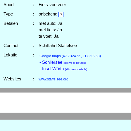
Soort
:
Fiets-voetveer
Type
:
onbekend
Betalen
:
met auto: Ja
met fiets: Ja
te voet: Ja
Contact
:
Schiffahrt Staffelsee
Lokatie
:
Google maps
(47.732472 , 11.860968)
- Schliersee
(klik voor details)
- Insel Wörth
(klik voor details)
Websites
:
www.staffelsee.org