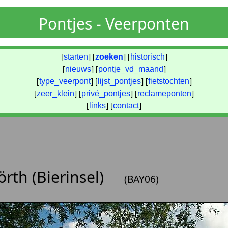
Pontjes - Veerponten
[
starten
] [
zoeken
] [
historisch
]
[
nieuws
] [
pontje_vd_maand
]
[
type_veerpont
] [
lijst_pontjes
] [
fietstochten
]
[
zeer_klein
] [
privé_pontjes
] [
reclameponten
]
[
links
] [
contact
]
rth (Bierinsel)
(BAY06)