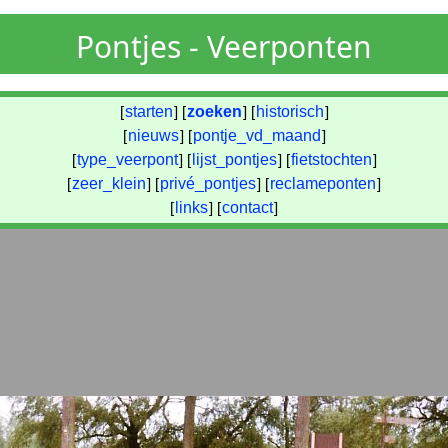
Pontjes - Veerponten
[
starten
] [
zoeken
] [
historisch
]
[
nieuws
] [
pontje_vd_maand
]
[
type_veerpont
] [
lijst_pontjes
] [
fietstochten
]
[
zeer_klein
] [
privé_pontjes
] [
reclameponten
]
[
links
] [
contact
]