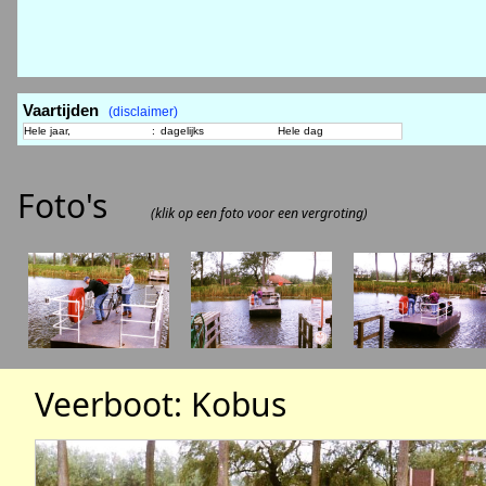
Vaartijden
(disclaimer)
Hele jaar,
:
dagelijks
Hele dag
Foto's
(klik op een foto voor een vergroting)
Veerboot: Kobus