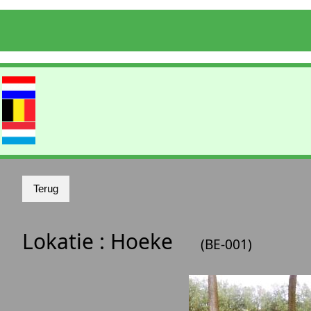
Lokatie :
Hoeke
(BE-001)