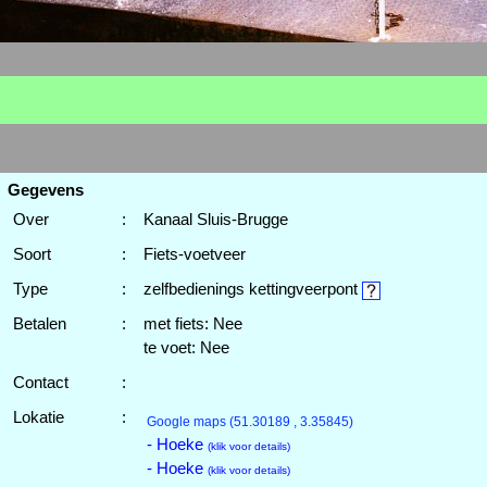
Gegevens
Over
:
Kanaal Sluis-Brugge
Soort
:
Fiets-voetveer
Type
:
zelfbedienings kettingveerpont
Betalen
:
met fiets: Nee
te voet: Nee
Contact
:
Lokatie
:
Google maps
(51.30189 , 3.35845)
- Hoeke
(klik voor details)
- Hoeke
(klik voor details)