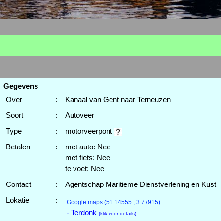
Gegevens
Over
:
Kanaal van Gent naar Terneuzen
Soort
:
Autoveer
Type
:
motorveerpont
Betalen
:
met auto: Nee
met fiets: Nee
te voet: Nee
Contact
:
Agentschap Maritieme Dienstverlening en Kust
Lokatie
:
Google maps
(51.14555 , 3.77915)
- Terdonk
(klik voor details)