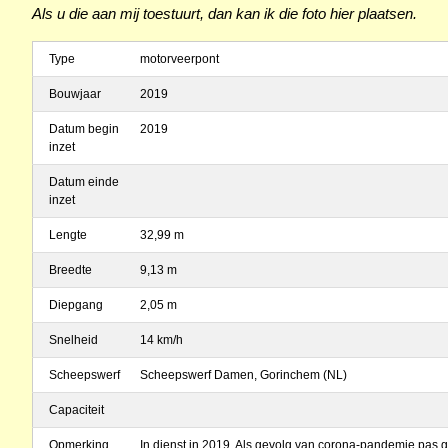
Als u die aan mij toestuurt, dan kan ik die foto hier plaatsen.
Type
motorveerpont
Bouwjaar
2019
Datum begin
2019
inzet
Datum einde
inzet
Lengte
32,99 m
Breedte
9,13 m
Diepgang
2,05 m
Snelheid
14 km/h
Scheepswerf
Scheepswerf Damen, Gorinchem (NL)
Capaciteit
Opmerking
In dienst in 2019. Als gevolg van corona-pandemie pas 