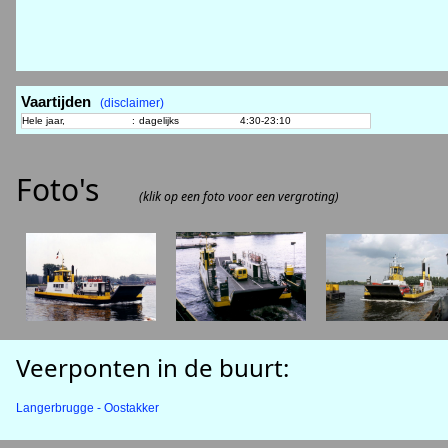
Vaartijden
(disclaimer)
Hele jaar,
:
dagelijks
4:30-23:10
Foto's
(klik op een foto voor een vergroting)
Veerponten in de buurt:
Langerbrugge - Oostakker