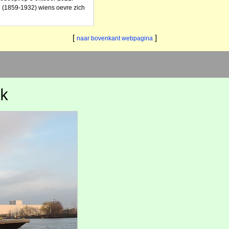
e (1859-1932) wiens oevre zich
[
]
naar bovenkant webpagina
ck