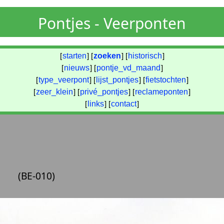
Pontjes - Veerponten
[
starten
] [
zoeken
] [
historisch
]
[
nieuws
] [
pontje_vd_maand
]
[
type_veerpont
] [
lijst_pontjes
] [
fietstochten
]
[
zeer_klein
] [
privé_pontjes
] [
reclameponten
]
[
links
] [
contact
]
e
(BE-010)