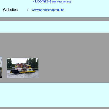
- Doornzele
(klik voor details)
Websites
:
www.agentschapmdk.be