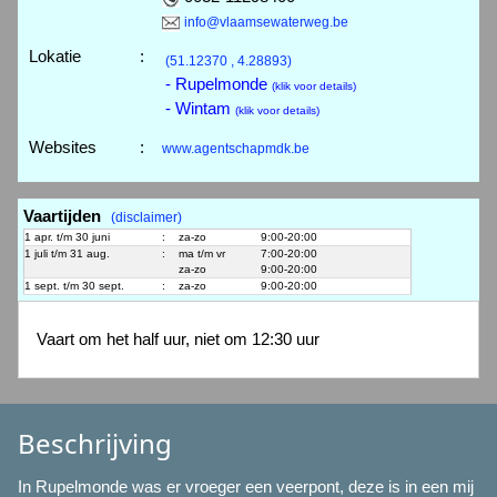
info@vlaamsewaterweg.be
Lokatie
:
(51.12370 , 4.28893)
- Rupelmonde
(klik voor details)
- Wintam
(klik voor details)
Websites
:
www.agentschapmdk.be
Vaartijden
(disclaimer)
1 apr. t/m 30 juni
:
za-zo
9:00-20:00
1 juli t/m 31 aug.
:
ma t/m vr
7:00-20:00
za-zo
9:00-20:00
1 sept. t/m 30 sept.
:
za-zo
9:00-20:00
Vaart om het half uur, niet om 12:30 uur
Beschrijving
In Rupelmonde was er vroeger een veerpont, deze is in een mij