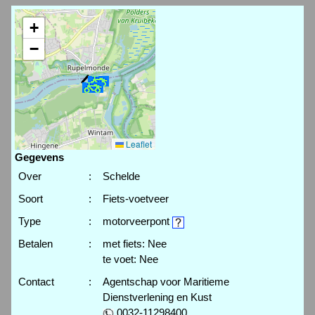
+
−
Leaflet
Gegevens
Over
:
Schelde
Soort
:
Fiets-voetveer
Type
:
motorveerpont
Betalen
:
met fiets: Nee
te voet: Nee
Contact
:
Agentschap voor Maritieme
Dienstverlening en Kust
0032-11298400