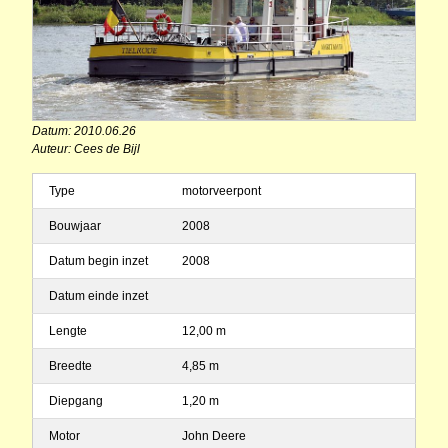
Datum: 2010.06.26
Auteur: Cees de Bijl
Type
motorveerpont
Bouwjaar
2008
Datum begin inzet
2008
Datum einde inzet
Lengte
12,00 m
Breedte
4,85 m
Diepgang
1,20 m
Motor
John Deere