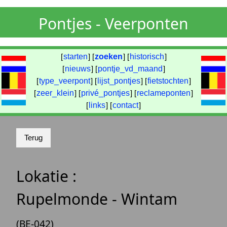
Pontjes - Veerponten
[
starten
] [
zoeken
] [
historisch
]
[
nieuws
] [
pontje_vd_maand
]
[
type_veerpont
] [
lijst_pontjes
] [
fietstochten
]
[
zeer_klein
] [
privé_pontjes
] [
reclameponten
]
[
links
] [
contact
]
Lokatie :
Rupelmonde - Wintam
(BE-042)