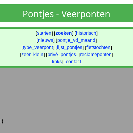
Pontjes - Veerponten
[
starten
] [
zoeken
] [
historisch
]
[
nieuws
] [
pontje_vd_maand
]
[
type_veerpont
] [
lijst_pontjes
] [
fietstochten
]
[
zeer_klein
] [
privé_pontjes
] [
reclameponten
]
[
links
] [
contact
]
1)