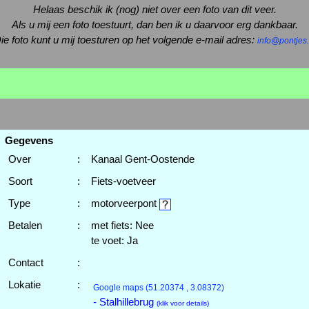
Helaas beschik ik (nog) niet over een foto van dit veer.
Als u mij een foto toestuurt, dan ben ik u daarvoor erg dankbaar.
ie foto kunt u mij toesturen op het volgende e-mail adres:
info@pontjes.
Gegevens
Over
:
Kanaal Gent-Oostende
Soort
:
Fiets-voetveer
Type
:
motorveerpont
Betalen
:
met fiets: Nee
te voet: Ja
Contact
:
Lokatie
:
Google maps
(51.20374 , 3.08372)
- Stalhillebrug
(klik voor details)