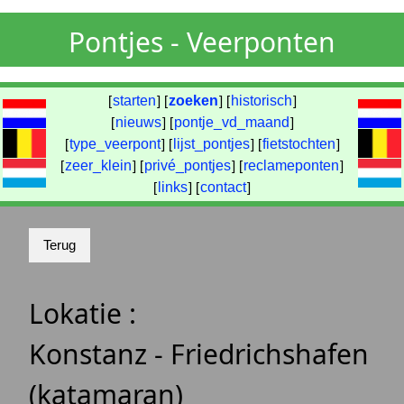
Pontjes - Veerponten
[
starten
] [
zoeken
] [
historisch
]
[
nieuws
] [
pontje_vd_maand
]
[
type_veerpont
] [
lijst_pontjes
] [
fietstochten
]
[
zeer_klein
] [
privé_pontjes
] [
reclameponten
]
[
links
] [
contact
]
Lokatie :
Konstanz - Friedrichshafen
(katamaran)