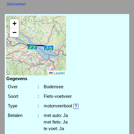
(disclaimer)
+
−
Leaflet
Gegevens
Over
:
Bodensee
Soort
:
Fiets-voetveer
Type
:
motorveerboot
Betalen
:
met auto: Ja
met fiets: Ja
te voet: Ja