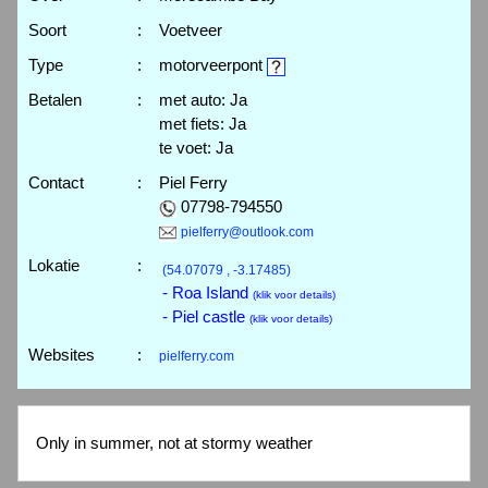
Soort
:
Voetveer
Type
:
motorveerpont
Betalen
:
met auto: Ja
met fiets: Ja
te voet: Ja
Contact
:
Piel Ferry
07798-794550
pielferry@outlook.com
Lokatie
:
(54.07079 , -3.17485)
- Roa Island
(klik voor details)
- Piel castle
(klik voor details)
Websites
:
pielferry.com
Only in summer, not at stormy weather