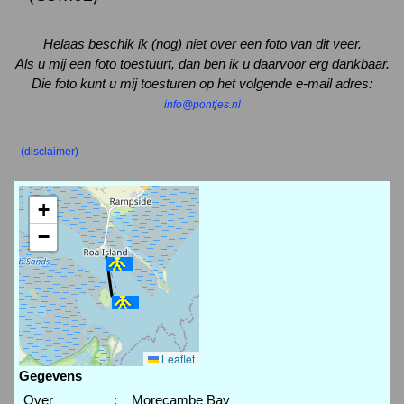
Helaas beschik ik (nog) niet over een foto van dit veer.
Als u mij een foto toestuurt, dan ben ik u daarvoor erg dankbaar.
Die foto kunt u mij toesturen op het volgende e-mail adres:
info@pontjes.nl
(disclaimer)
+
−
Leaflet
Gegevens
Over
:
Morecambe Bay