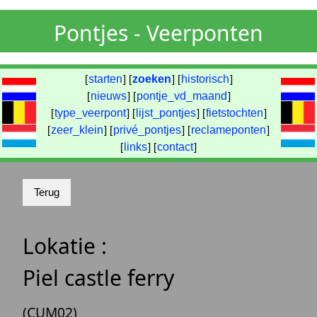
Pontjes - Veerponten
[
starten
] [
zoeken
] [
historisch
]
[
nieuws
] [
pontje_vd_maand
]
[
type_veerpont
] [
lijst_pontjes
] [
fietstochten
]
[
zeer_klein
] [
privé_pontjes
] [
reclameponten
]
[
links
] [
contact
]
Lokatie :
Piel castle ferry
(CUM02)