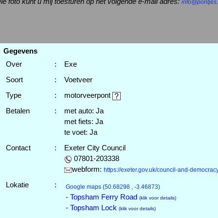
ie foto kunt u mij toesturen op het volgende e-mail adres:
info@pontjes.
Gegevens
Over
:
Exe
Soort
:
Voetveer
Type
:
motorveerpont
Betalen
:
met auto: Ja
met fiets: Ja
te voet: Ja
Contact
:
Exeter City Council
07801-203338
webform:
https://exeter.gov.uk/council-and-democracy
Lokatie
:
Google maps
(50.68298 , -3.46873)
- Topsham Ferry Road
(klik voor details)
- Topsham Lock
(klik voor details)