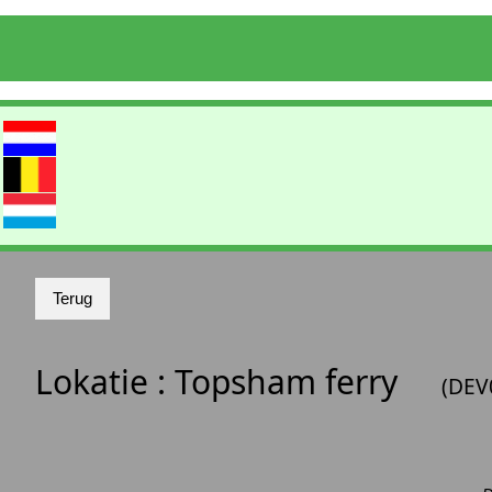
Lokatie :
Topsham ferry
(DEV