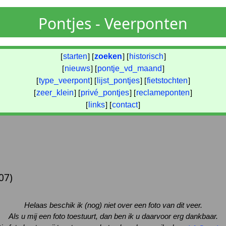
Pontjes - Veerponten
[
starten
] [
zoeken
] [
historisch
]
[
nieuws
] [
pontje_vd_maand
]
[
type_veerpont
] [
lijst_pontjes
] [
fietstochten
]
[
zeer_klein
] [
privé_pontjes
] [
reclameponten
]
[
links
] [
contact
]
07)
Helaas beschik ik (nog) niet over een foto van dit veer.
Als u mij een foto toestuurt, dan ben ik u daarvoor erg dankbaar.