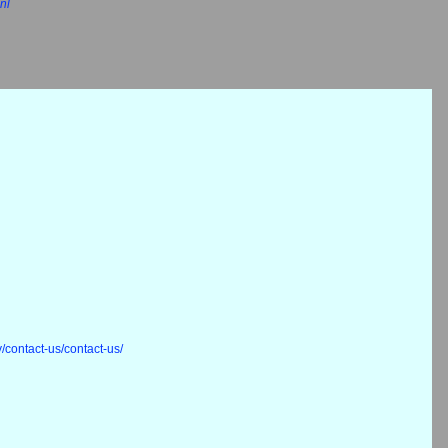
nl
/contact-us/contact-us/