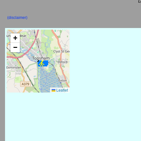
D
(disclaimer)
+
−
Leaflet