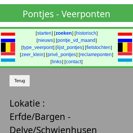
Pontjes - Veerponten
[
starten
] [
zoeken
] [
historisch
]
[
nieuws
] [
pontje_vd_maand
]
[
type_veerpont
] [
lijst_pontjes
] [
fietstochten
]
[
zeer_klein
] [
privé_pontjes
] [
reclameponten
]
[
links
] [
contact
]
Lokatie :
Erfde/Bargen -
Delve/Schwienhusen