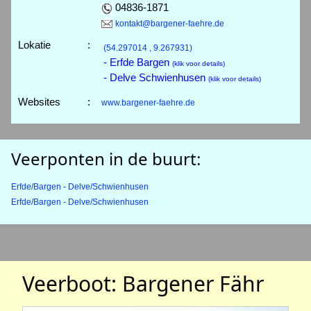
04836-1871
kontakt@bargener-faehre.de
Lokatie
:
(54.297014 , 9.267931)
- Erfde Bargen
(klik voor details)
- Delve Schwienhusen
(klik voor details)
Websites
:
www.bargener-faehre.de
Veerponten in de buurt:
Erfde/Bargen - Delve/Schwienhusen
Erfde/Bargen - Delve/Schwienhusen
Veerboot: Bargener Fähr