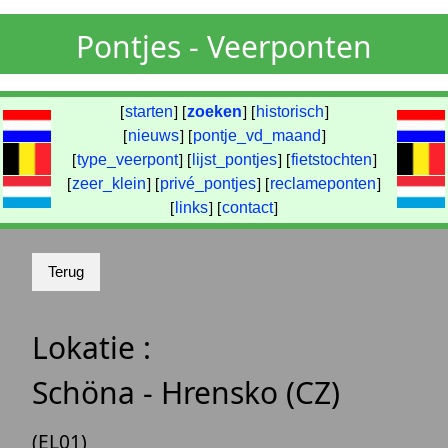
Pontjes - Veerponten
[
starten
] [
zoeken
] [
historisch
]
[
nieuws
] [
pontje_vd_maand
]
[
type_veerpont
] [
lijst_pontjes
] [
fietstochten
]
[
zeer_klein
] [
privé_pontjes
] [
reclameponten
]
[
links
] [
contact
]
Lokatie :
Schöna - Hrensko (CZ)
(EL01)