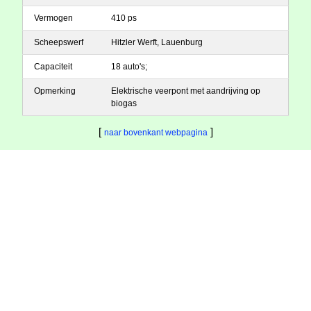
Vermogen
410 ps
Scheepswerf
Hitzler Werft, Lauenburg
Capaciteit
18 auto's;
Opmerking
Elektrische veerpont met aandrijving op
biogas
[
]
naar bovenkant webpagina