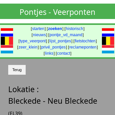
Pontjes - Veerponten
[
starten
] [
zoeken
] [
historisch
]
[
nieuws
] [
pontje_vd_maand
]
[
type_veerpont
] [
lijst_pontjes
] [
fietstochten
]
[
zeer_klein
] [
privé_pontjes
] [
reclameponten
]
[
links
] [
contact
]
Lokatie :
Bleckede - Neu Bleckede
(EL39)