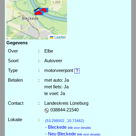
Leaflet
Gegevens
Over
:
Elbe
Soort
:
Autoveer
Type
:
motorveerpont
Betalen
:
met auto: Ja
met fiets: Ja
te voet: Ja
Contact
:
Landeskreis Lüneburg
038844-21540
Lokatie
:
(53.298502 , 10.73462)
- Bleckede
(klik voor details)
- Neu Bleckede
(klik voor details)