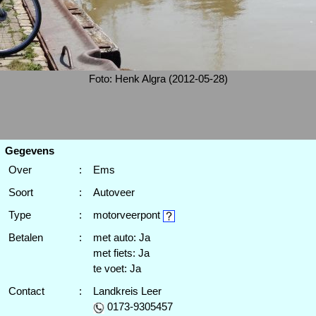
Foto: Henk Algra (2012-05-28)
Gegevens
Over
:
Ems
Soort
:
Autoveer
Type
:
motorveerpont
Betalen
:
met auto: Ja
met fiets: Ja
te voet: Ja
Contact
:
Landkreis Leer
0173-9305457