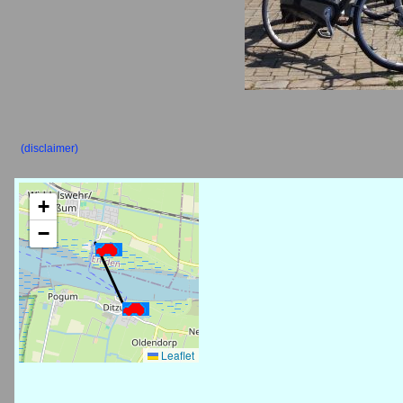
(disclaimer)
+
−
Leaflet