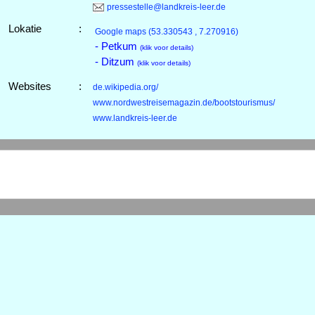
pressestelle@landkreis-leer.de
Lokatie
:
Google maps
(53.330543 , 7.270916)
- Petkum
(klik voor details)
- Ditzum
(klik voor details)
Websites
:
de.wikipedia.org/
www.nordwestreisemagazin.de/bootstourismus/
www.landkreis-leer.de