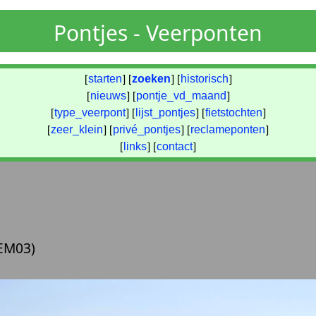
Pontjes - Veerponten
[
starten
] [
zoeken
] [
historisch
]
[
nieuws
] [
pontje_vd_maand
]
[
type_veerpont
] [
lijst_pontjes
] [
fietstochten
]
[
zeer_klein
] [
privé_pontjes
] [
reclameponten
]
[
links
] [
contact
]
EM03)