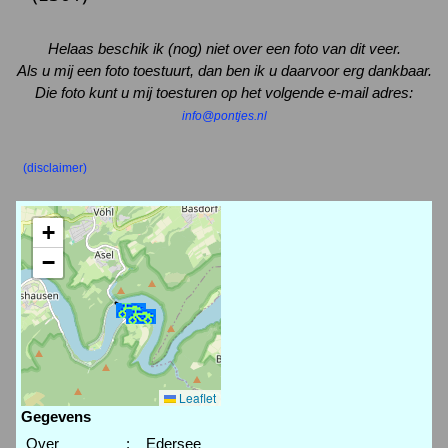
Helaas beschik ik (nog) niet over een foto van dit veer.
Als u mij een foto toestuurt, dan ben ik u daarvoor erg dankbaar.
Die foto kunt u mij toesturen op het volgende e-mail adres:
info@pontjes.nl
(disclaimer)
+
−
Leaflet
Gegevens
Over
:
Edersee