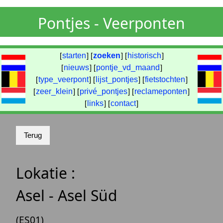
Pontjes - Veerponten
[
starten
] [
zoeken
] [
historisch
]
[
nieuws
] [
pontje_vd_maand
]
[
type_veerpont
] [
lijst_pontjes
] [
fietstochten
]
[
zeer_klein
] [
privé_pontjes
] [
reclameponten
]
[
links
] [
contact
]
Lokatie :
Asel - Asel Süd
(ES01)