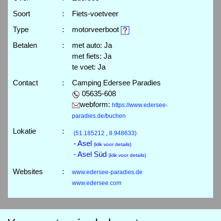
Soort
:
Fiets-voetveer
Type
:
motorveerboot
Betalen
:
met auto: Ja
met fiets: Ja
te voet: Ja
Contact
:
Camping Edersee Paradies
05635-608
webform:
https://www.edersee-
paradies.de/buchen
Lokatie
:
(51.185212 , 8.948633)
- Asel
(klik voor details)
- Asel Süd
(klik voor details)
Websites
:
www.edersee-paradies.de
www.edersee.com