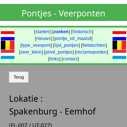
Pontjes - Veerponten
[
starten
] [
zoeken
] [
historisch
]
[
nieuws
] [
pontje_vd_maand
]
[
type_veerpont
] [
lijst_pontjes
] [
fietstochten
]
[
zeer_klein
] [
privé_pontjes
] [
reclameponten
]
[
links
] [
contact
]
Lokatie :
Spakenburg - Eemhof
(FL-007 / UT-027)