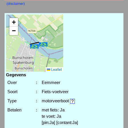
(disclaimer)
+
−
Leaflet
Gegevens
Over
:
Eemmeer
Soort
:
Fiets-voetveer
Type
:
motorveerboot
Betalen
:
met fiets: Ja
te voet: Ja
[pin:Ja] [contant:Ja]