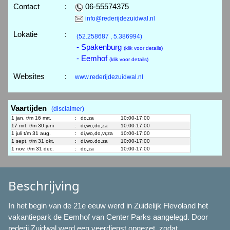
Contact
:
06-55574375
info@rederijdezuidwal.nl
Lokatie
:
(52.258687 , 5.386994)
- Spakenburg
(klik voor details)
- Eemhof
(klik voor details)
Websites
:
www.rederijdezuidwal.nl
Vaartijden
(disclaimer)
1 jan. t/m 16 mrt.
:
do,za
10:00-17:00
17 mrt. t/m 30 juni
:
di,wo,do,za
10:00-17:00
1 juli t/m 31 aug.
:
di,wo,do,vr,za
10:00-17:00
1 sept. t/m 31 okt.
:
di,wo,do,za
10:00-17:00
1 nov. t/m 31 dec.
:
do,za
10:00-17:00
Beschrijving
In het begin van de 21e eeuw werd in Zuidelijk Flevoland het
vakantiepark de Eemhof van Center Parks aangelegd. Door
rederij Zuidwal werd een veerdienst opgezet, zodat