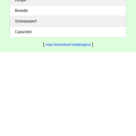
Lengte
Breedte
Scheepswerf
Capaciteit
[
]
naar bovenkant webpagina