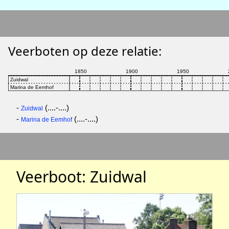
Veerboten op deze relatie:
-
(....-....)
Zuidwal
-
(....-....)
Marina de Eemhof
Veerboot: Zuidwal