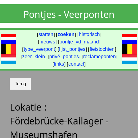
Pontjes - Veerponten
[
starten
] [
zoeken
] [
historisch
]
[
nieuws
] [
pontje_vd_maand
]
[
type_veerpont
] [
lijst_pontjes
] [
fietstochten
]
[
zeer_klein
] [
privé_pontjes
] [
reclameponten
]
[
links
] [
contact
]
Lokatie :
Fördebrücke-Kailager -
Museumshafen