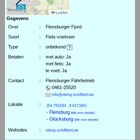
Leaflet
Gegevens
Over
:
Flensburger Fjord
Soort
:
Fiets-voetveer
Type
:
onbekend
Betalen
:
met auto: Ja
met fiets: Ja
te voet: Ja
Contact
:
Flensburger Fährbetrieb
0461-25520
info@viking-schiffahrt.de
Lokatie
:
(54.793284 , 9.437385)
- Flensburg
(klik voor details)
- Glücksburg
(klik voor details)
Websites
:
viking-schifffahrt.de