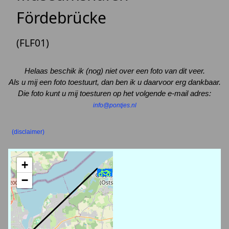
Fördebrücke
(FLF01)
Helaas beschik ik (nog) niet over een foto van dit veer.
Als u mij een foto toestuurt, dan ben ik u daarvoor erg dankbaar.
Die foto kunt u mij toesturen op het volgende e-mail adres:
info@pontjes.nl
(disclaimer)
+
−