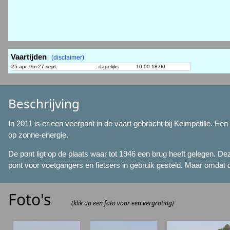
Vaartijden
(disclaimer)
25 apr. t/m 27 sept.
:
dagelijks
10:00-18:00
Beschrijving
In 2011 is er een veerpont in de vaart gebracht bij Keimpetille. Ee
op zonne-energie.
De pont ligt op de plaats waar tot 1946 een brug heeft gelegen. De
pont voor voetgangers en fietsers in gebruik gesteld. Maar omdat 
Foto's
(klik op een foto voor een vergroting)