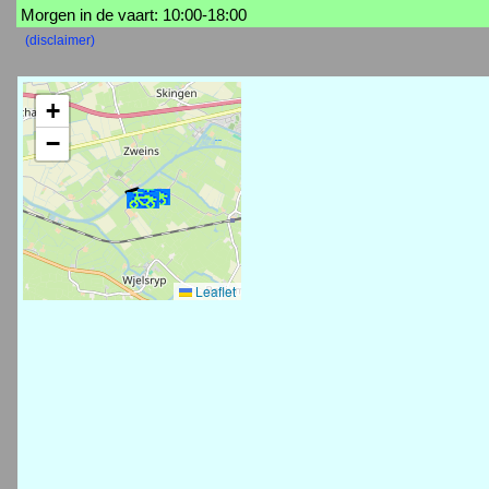
Morgen in de vaart: 10:00-18:00
(disclaimer)
+
−
Leaflet