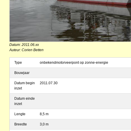
Datum: 2011.06.xx
Auteur: Corien Betten
Type
onbekendmotorveerpont op zonne-energie
Bouwjaar
Datum begin
2011.07.30
inzet
Datum einde
inzet
Lengte
8,5 m
Breedte
3,0 m