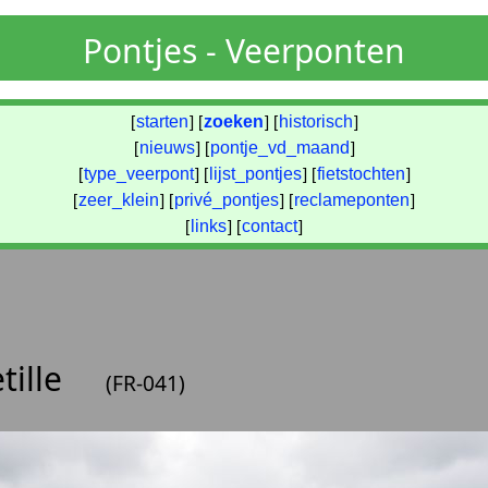
Pontjes - Veerponten
[
starten
] [
zoeken
] [
historisch
]
[
nieuws
] [
pontje_vd_maand
]
[
type_veerpont
] [
lijst_pontjes
] [
fietstochten
]
[
zeer_klein
] [
privé_pontjes
] [
reclameponten
]
[
links
] [
contact
]
tille
(FR-041)