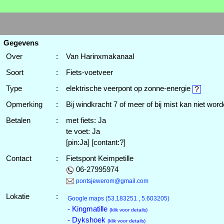
Gegevens
Over
:
Van Harinxmakanaal
Soort
:
Fiets-voetveer
Type
:
elektrische veerpont op zonne-energie
Opmerking
:
Bij windkracht 7 of meer of bij mist kan niet wor
Betalen
:
met fiets: Ja
te voet: Ja
[pin:Ja] [contant:?]
Contact
:
Fietspont Keimpetille
06-27995974
pontsjewerom@gmail.com
Lokatie
:
Google maps
(53.183251 , 5.603205)
- Kingmatille
(klik voor details)
- Dykshoek
(klik voor details)