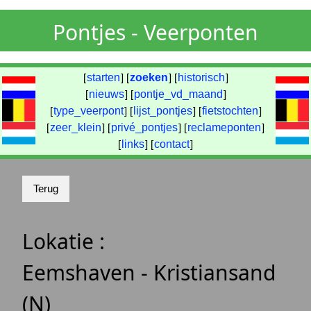
Pontjes - Veerponten
[
starten
] [
zoeken
] [
historisch
]
[
nieuws
] [
pontje_vd_maand
]
[
type_veerpont
] [
lijst_pontjes
] [
fietstochten
]
[
zeer_klein
] [
privé_pontjes
] [
reclameponten
]
[
links
] [
contact
]
Lokatie :
Eemshaven - Kristiansand
(N)