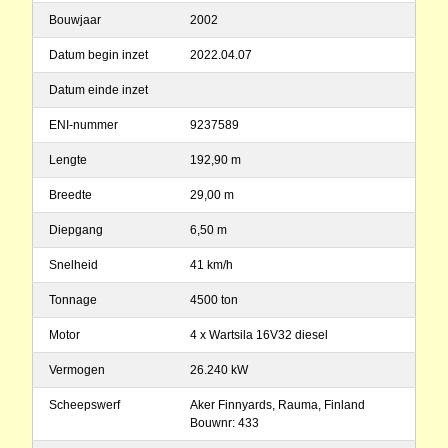
Bouwjaar
2002
Datum begin inzet
2022.04.07
Datum einde inzet
ENI-nummer
9237589
Lengte
192,90 m
Breedte
29,00 m
Diepgang
6,50 m
Snelheid
41 km/h
Tonnage
4500 ton
Motor
4 x Wartsila 16V32 diesel
Vermogen
26.240 kW
Scheepswerf
Aker Finnyards, Rauma, Finland
Bouwnr: 433