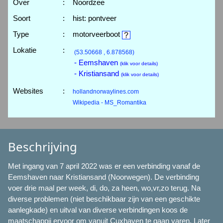
Over
:
Noordzee
Soort
:
hist: pontveer
Type
:
motorveerboot
Lokatie
:
(53.50668 , 6.878568)
- Eemshaven
(klik voor details)
- Kristiansand
(klik voor details)
Websites
:
hollandnorwaylines.com
Wikipedia - MS_Romantika
Beschrijving
Met ingang van 7 april 2022 was er een verbinding vanaf de
Eemshaven naar Kristiansand (Noorwegen). De verbinding
voer drie maal per week, di, do, za heen, wo,vr,zo terug. Na
diverse problemen (niet beschikbaar zijn van een geschikte
aanlegkade) en uitval van diverse verbindingen koos de
maatschappij ervoor om vanuit Cuxhaven te gaan varen. Later