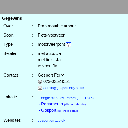
Gegevens
Over
:
Portsmouth Harbour
Soort
:
Fiets-voetveer
Type
:
motorveerpont
Betalen
:
met auto: Ja
met fiets: Ja
te voet: Ja
Contact
:
Gosport Ferry
023-92524551
admin@gosportferry.co.uk
Lokatie
:
Google maps
(50.79539 , -1.11376)
- Portsmouth
(klik voor details)
- Gosport
(klik voor details)
Websites
:
gosportferry.co.uk