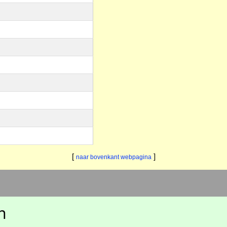
[
]
naar bovenkant webpagina
h