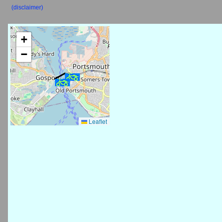
(disclaimer)
+
−
Leaflet