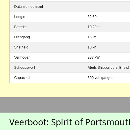
Datum einde inzet
Lengte
32.60 m
Breedte
10.20 m
Diepgang
1.9 m
Snelheid
10 kn
Vermogen
237 kW
Scheepswerf
Abels Shipbuilders, Bristol
Capaciteit
300 voetgangers
Veerboot: Spirit of Portsmout