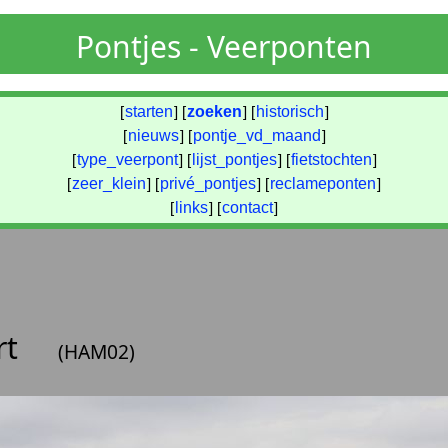
Pontjes - Veerponten
[
starten
] [
zoeken
] [
historisch
]
[
nieuws
] [
pontje_vd_maand
]
[
type_veerpont
] [
lijst_pontjes
] [
fietstochten
]
[
zeer_klein
] [
privé_pontjes
] [
reclameponten
]
[
links
] [
contact
]
rt
(HAM02)