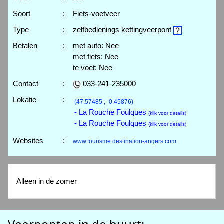
Soort
:
Fiets-voetveer
Type
:
zelfbedienings kettingveerpont
Betalen
:
met auto: Nee
met fiets: Nee
te voet: Nee
Contact
:
033-241-235000
Lokatie
:
(47.57485 , -0.45876)
- La Rouche Foulques
(klik voor details)
- La Rouche Foulques
(klik voor details)
Websites
:
www.tourisme.destination-angers.com
Alleen in de zomer