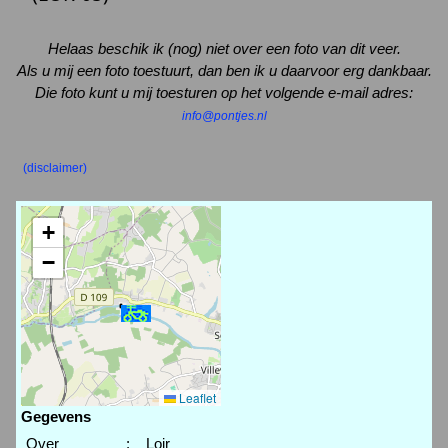
Helaas beschik ik (nog) niet over een foto van dit veer.
Als u mij een foto toestuurt, dan ben ik u daarvoor erg dankbaar.
Die foto kunt u mij toesturen op het volgende e-mail adres:
info@pontjes.nl
(disclaimer)
+
−
Leaflet
Gegevens
Over
:
Loir