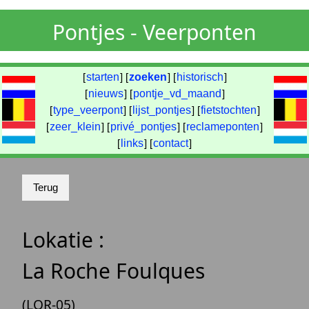
Pontjes - Veerponten
[
starten
] [
zoeken
] [
historisch
]
[
nieuws
] [
pontje_vd_maand
]
[
type_veerpont
] [
lijst_pontjes
] [
fietstochten
]
[
zeer_klein
] [
privé_pontjes
] [
reclameponten
]
[
links
] [
contact
]
Lokatie :
La Roche Foulques
(LOR-05)