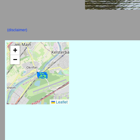
(disclaimer)
+
−
Leaflet