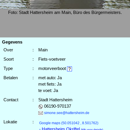
Foto: Stadt Hattersheim am Main, Büro des Bürgermeisters.
Gegevens
Over
:
Main
Soort
:
Fiets-voetveer
Type
:
motorveerboot
Betalen
:
met auto: Ja
met fiets: Ja
te voet: Ja
Contact
:
Stadt Hattersheim
06190-970137
simone.see@hattersheim.de
Lokatie
:
Google maps
(50.051042 , 8.501762)
- Hattersheim Okriftel
(klik voor details)