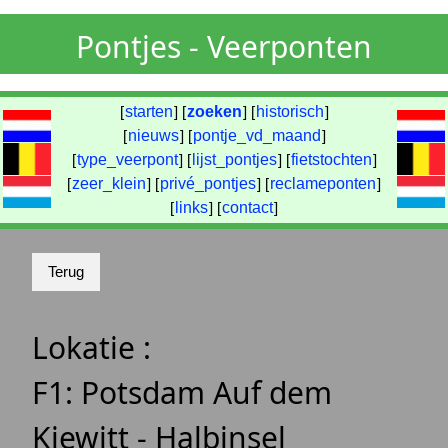
Pontjes - Veerponten
[
starten
] [
zoeken
] [
historisch
]
[
nieuws
] [
pontje_vd_maand
]
[
type_veerpont
] [
lijst_pontjes
] [
fietstochten
]
[
zeer_klein
] [
privé_pontjes
] [
reclameponten
]
[
links
] [
contact
]
Lokatie :
F1: Potsdam Auf dem
Kiewitt - Halbinsel