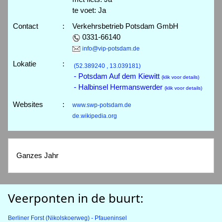
te voet: Ja
Contact
:
Verkehrsbetrieb Potsdam GmbH
0331-66140
info@vip-potsdam.de
Lokatie
:
(52.389240 , 13.039181)
- Potsdam Auf dem Kiewitt
(klik voor details)
- Halbinsel Hermanswerder
(klik voor details)
Websites
:
www.swp-potsdam.de
de.wikipedia.org
Ganzes Jahr
Veerponten in de buurt:
Berliner Forst (Nikolskoerweg) - Pfaueninsel