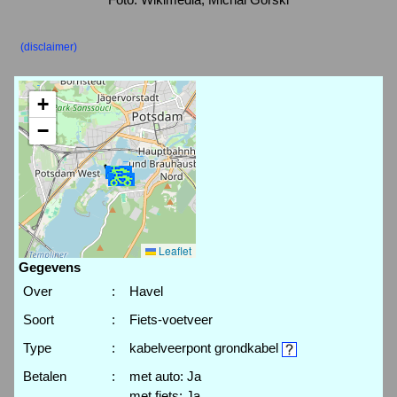
(disclaimer)
+
−
Leaflet
Gegevens
Over
:
Havel
Soort
:
Fiets-voetveer
Type
:
kabelveerpont grondkabel
Betalen
:
met auto: Ja
met fiets: Ja