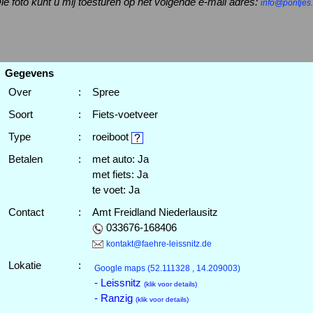
ie foto kunt u mij toesturen op het volgende e-mail adres:
info@pontjes.
Gegevens
Over
:
Spree
Soort
:
Fiets-voetveer
Type
:
roeiboot
Betalen
:
met auto: Ja
met fiets: Ja
te voet: Ja
Contact
:
Amt Freidland Niederlausitz
033676-168406
kontakt@faehre-leissnitz.de
Lokatie
:
Google maps
(52.111328 , 14.209003)
- Leissnitz
(klik voor details)
- Ranzig
(klik voor details)