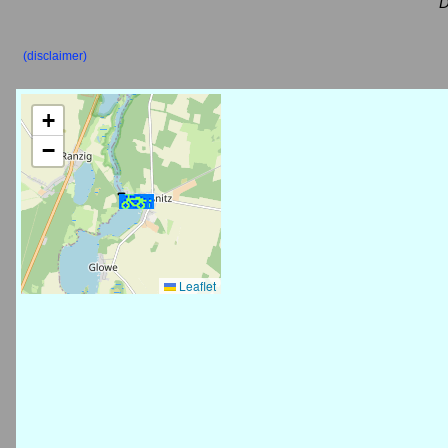
D
(disclaimer)
+
−
Leaflet