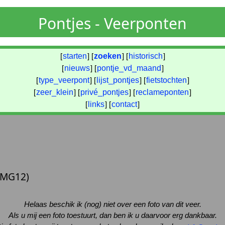
Pontjes - Veerponten
[
starten
] [
zoeken
] [
historisch
]
[
nieuws
] [
pontje_vd_maand
]
[
type_veerpont
] [
lijst_pontjes
] [
fietstochten
]
[
zeer_klein
] [
privé_pontjes
] [
reclameponten
]
[
links
] [
contact
]
(MG12)
Helaas beschik ik (nog) niet over een foto van dit veer.
Als u mij een foto toestuurt, dan ben ik u daarvoor erg dankbaar.