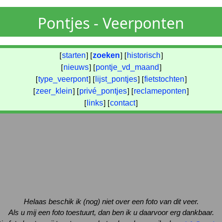
Pontjes - Veerponten
[
starten
] [
zoeken
] [
historisch
]
[
nieuws
] [
pontje_vd_maand
]
[
type_veerpont
] [
lijst_pontjes
] [
fietstochten
]
[
zeer_klein
] [
privé_pontjes
] [
reclameponten
]
[
links
] [
contact
]
Helaas beschik ik (nog) niet over een foto van dit veer.
Als u mij een foto toestuurt, dan ben ik u daarvoor erg dankbaar.