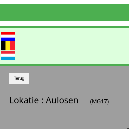
Lokatie :
Aulosen
(MG17)