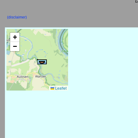
D
(disclaimer)
+
−
Leaflet