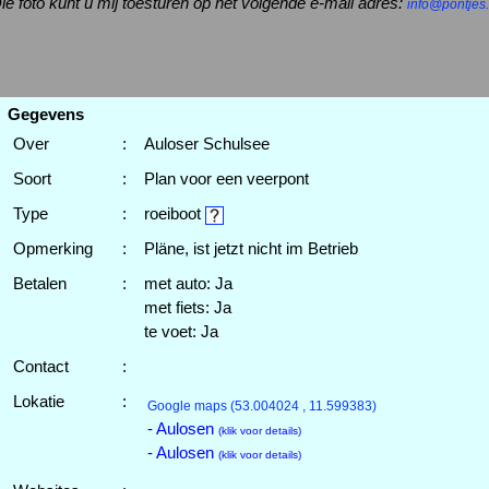
ie foto kunt u mij toesturen op het volgende e-mail adres:
info@pontjes.
Gegevens
Over
:
Auloser Schulsee
Soort
:
Plan voor een veerpont
Type
:
roeiboot
Opmerking
:
Pläne, ist jetzt nicht im Betrieb
Betalen
:
met auto: Ja
met fiets: Ja
te voet: Ja
Contact
:
Lokatie
:
Google maps
(53.004024 , 11.599383)
- Aulosen
(klik voor details)
- Aulosen
(klik voor details)