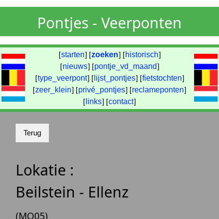
Pontjes - Veerponten
[
starten
] [
zoeken
] [
historisch
]
[
nieuws
] [
pontje_vd_maand
]
[
type_veerpont
] [
lijst_pontjes
] [
fietstochten
]
[
zeer_klein
] [
privé_pontjes
] [
reclameponten
]
[
links
] [
contact
]
Lokatie :
Beilstein - Ellenz
(MO05)