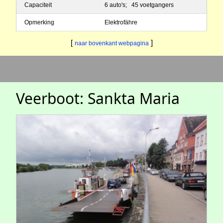
Capaciteit
6 auto's; 45 voetgangers
Opmerking
Elektrofähre
[
]
naar bovenkant webpagina
Veerboot: Sankta Maria