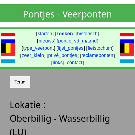
Pontjes - Veerponten
[
starten
] [
zoeken
] [
historisch
]
[
nieuws
] [
pontje_vd_maand
]
[
type_veerpont
] [
lijst_pontjes
] [
fietstochten
]
[
zeer_klein
] [
privé_pontjes
] [
reclameponten
]
[
links
] [
contact
]
Lokatie :
Oberbillig - Wasserbillig
(LU)