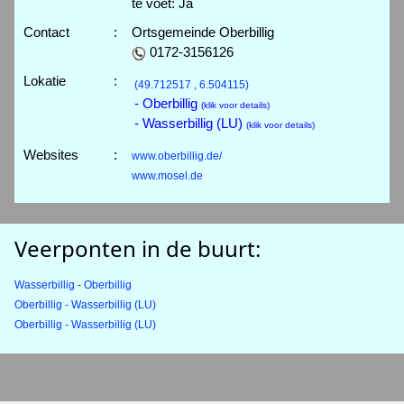
te voet: Ja
Contact
:
Ortsgemeinde Oberbillig
0172-3156126
Lokatie
:
(49.712517 , 6.504115)
- Oberbillig
(klik voor details)
- Wasserbillig (LU)
(klik voor details)
Websites
:
www.oberbillig.de/
www.mosel.de
Veerponten in de buurt:
Wasserbillig - Oberbillig
Oberbillig - Wasserbillig (LU)
Oberbillig - Wasserbillig (LU)