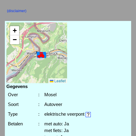
(disclaimer)
+
−
Leaflet
Gegevens
Over
:
Mosel
Soort
:
Autoveer
Type
:
elektrische veerpont
Betalen
:
met auto: Ja
met fiets: Ja