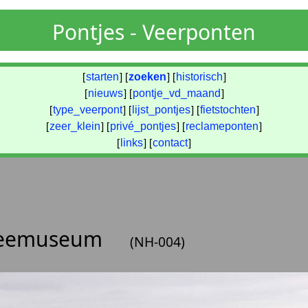
Pontjes - Veerponten
[
starten
] [
zoeken
] [
historisch
]
[
nieuws
] [
pontje_vd_maand
]
[
type_veerpont
] [
lijst_pontjes
] [
fietstochten
]
[
zeer_klein
] [
privé_pontjes
] [
reclameponten
]
[
links
] [
contact
]
rzeemuseum
(NH-004)