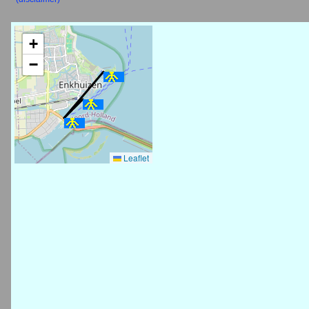
+
−
Leaflet