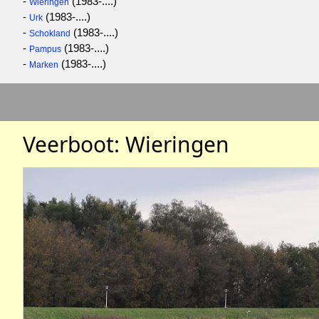
-
(1983-....)
Wieringen
-
(1983-....)
Urk
-
(1983-....)
Schokland
-
(1983-....)
Pampus
-
(1983-....)
Marken
Veerboot: Wieringen