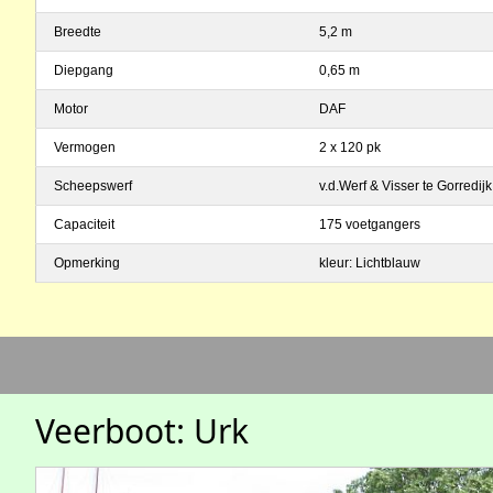
Breedte
5,2 m
Diepgang
0,65 m
Motor
DAF
Vermogen
2 x 120 pk
Scheepswerf
v.d.Werf & Visser te Gorredijk
Capaciteit
175 voetgangers
Opmerking
kleur: Lichtblauw
Veerboot: Urk