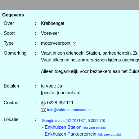
Gegevens
Over
:
Krabbengat
Soort
:
Voetveer
Type
:
motorveerpont
Opmerking
:
Vaart in een driehoek: Station, parkeerterrein,
Vaart alleen in het zomerseizoen tijdens openin
Alleen toegankelijk voor bezoekers aan het Zu
Betalen
:
te voet: Ja
[pin:Ja] [contant:Ja]
Contact
:
0228-351111
info@zuiderzeemuseum.nl
Lokatie
:
Google maps
(52.707187 , 5.300670)
- Enkhuizen Station
(klik voor details)
- Enkhuizen Parkeerterrein
(klik voor details)