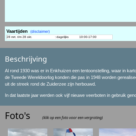
Vaartijden
(disclaimer)
28 mrt. t/m 28 okt.
:
dagelijks
10:00-17:00
Beschrijving
Al rond 1930 was er in Enkhuizen een tentoonstelling, waar in k
de Tweede Wereldoorlog konden die pas in 1948 worden gerealise
uit de streek rond de Zuiderzee zijn herbouwd.
In dat laatste jaar werden ook vijf nieuwe veerboten in gebruik ge
Foto's
(klik op een foto voor een vergroting)