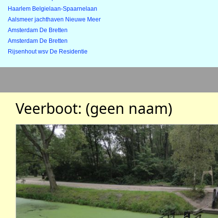
Haarlem Belgielaan-Spaarnelaan
Aalsmeer jachthaven Nieuwe Meer
Amsterdam De Bretten
Amsterdam De Bretten
Rijsenhout wsv De Residentie
Veerboot: (geen naam)