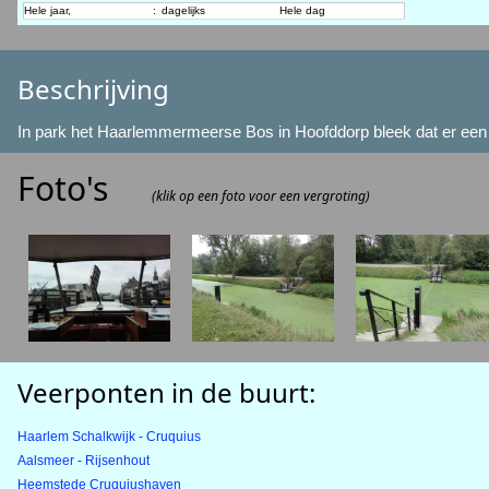
Hele jaar,
:
dagelijks
Hele dag
Beschrijving
In park het Haarlemmermeerse Bos in Hoofddorp bleek dat er een ve
Foto's
(klik op een foto voor een vergroting)
Veerponten in de buurt:
Haarlem Schalkwijk - Cruquius
Aalsmeer - Rijsenhout
Heemstede Cruquiushaven