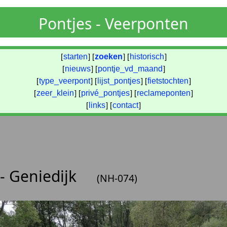
Pontjes - Veerponten
[
starten
] [
zoeken
] [
historisch
]
[
nieuws
] [
pontje_vd_maand
]
[
type_veerpont
] [
lijst_pontjes
] [
fietstochten
]
[
zeer_klein
] [
privé_pontjes
] [
reclameponten
]
[
links
] [
contact
]
- Geniedijk
(NH-074)