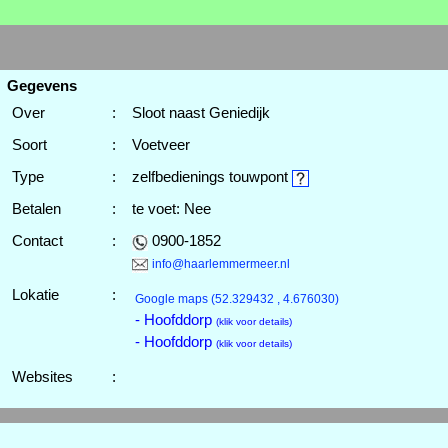
Gegevens
Over
:
Sloot naast Geniedijk
Soort
:
Voetveer
Type
:
zelfbedienings touwpont
Betalen
:
te voet: Nee
Contact
:
0900-1852
info@haarlemmermeer.nl
Lokatie
:
Google maps
(52.329432 , 4.676030)
- Hoofddorp
(klik voor details)
- Hoofddorp
(klik voor details)
Websites
: