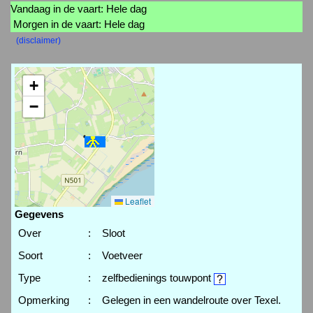
Vandaag in de vaart: Hele dag
Morgen in de vaart: Hele dag
(disclaimer)
+
−
Leaflet
Gegevens
Over
:
Sloot
Soort
:
Voetveer
Type
:
zelfbedienings touwpont
Opmerking
:
Gelegen in een wandelroute over Texel.