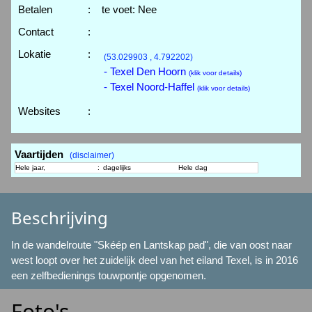
Betalen
:
te voet: Nee
Contact
:
Lokatie
:
(53.029903 , 4.792202)
- Texel Den Hoorn
(klik voor details)
- Texel Noord-Haffel
(klik voor details)
Websites
:
Vaartijden
(disclaimer)
Hele jaar,
:
dagelijks
Hele dag
Beschrijving
In de wandelroute "Skéép en Lantskap pad", die van oost naar
west loopt over het zuidelijk deel van het eiland Texel, is in 2016
een zelfbedienings touwpontje opgenomen.
Foto's