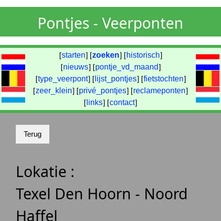
Pontjes - Veerponten
[
starten
] [
zoeken
] [
historisch
]
[
nieuws
] [
pontje_vd_maand
]
[
type_veerpont
] [
lijst_pontjes
] [
fietstochten
]
[
zeer_klein
] [
privé_pontjes
] [
reclameponten
]
[
links
] [
contact
]
Lokatie :
Texel Den Hoorn - Noord
Haffel