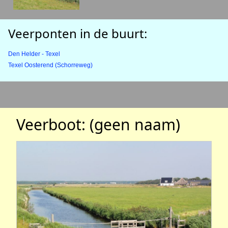
Veerponten in de buurt:
Den Helder - Texel
Texel Oosterend (Schorreweg)
Veerboot: (geen naam)