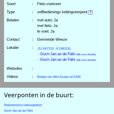
Soort
:
Fiets-voetveer
Type
:
zelfbedienings kettingveerpont
Betalen
:
met auto: Ja
met fiets: Ja
te voet: Ja
Contact
:
Gemeinde Weeze
Lokatie
:
(51.667310 , 6.198219)
- Goch Jan an de Fähr
(klik voor details)
- Goch Jan an de Fähr
(klik voor details)
Websites
:
Videos
:
filmpje van Wim Kusee uit 2008
Veerponten in de buurt:
Reijnderslooi natuurgebied
Goch Jan an de Fähr