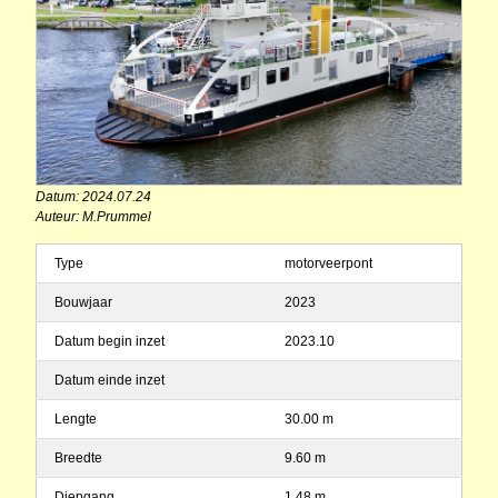
Datum: 2024.07.24
Auteur: M.Prummel
Type
motorveerpont
Bouwjaar
2023
Datum begin inzet
2023.10
Datum einde inzet
Lengte
30.00 m
Breedte
9.60 m
Diepgang
1.48 m