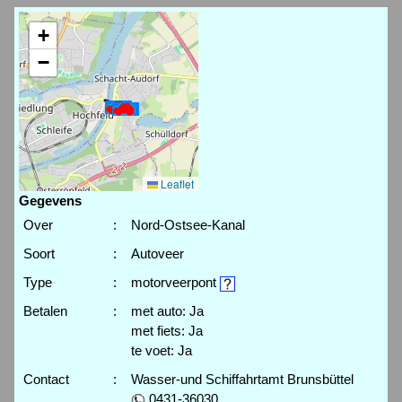
+
−
Leaflet
Gegevens
Over
:
Nord-Ostsee-Kanal
Soort
:
Autoveer
Type
:
motorveerpont
Betalen
:
met auto: Ja
met fiets: Ja
te voet: Ja
Contact
:
Wasser-und Schiffahrtamt Brunsbüttel
0431-36030