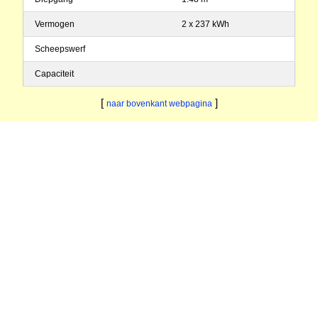
Vermogen
2 x 237 kWh
Scheepswerf
Capaciteit
[
]
naar bovenkant webpagina