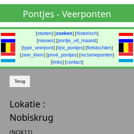
Pontjes - Veerponten
[
starten
] [
zoeken
] [
historisch
]
[
nieuws
] [
pontje_vd_maand
]
[
type_veerpont
] [
lijst_pontjes
] [
fietstochten
]
[
zeer_klein
] [
privé_pontjes
] [
reclameponten
]
[
links
] [
contact
]
Lokatie :
Nobiskrug
(NOK11)