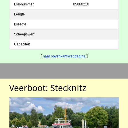
ENI-nummer
05060210
Lengte
Breedte
Scheepswerf
Capaciteit
[
]
naar bovenkant webpagina
Veerboot: Stecknitz