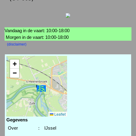
Vandaag in de vaart: 10:00-18:00
Morgen in de vaart: 10:00-18:00
(disclaimer)
+
−
Leaflet
Gegevens
Over
:
IJssel