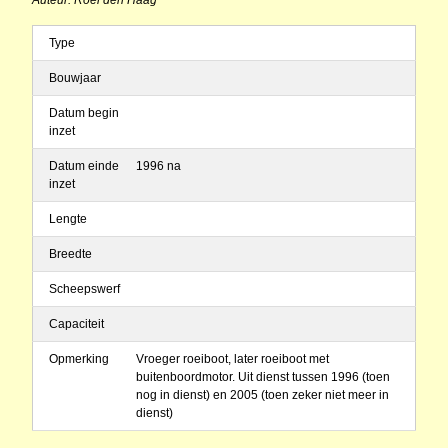
Auteur: Roel den Haag
Type
Bouwjaar
Datum begin
inzet
Datum einde
1996 na
inzet
Lengte
Breedte
Scheepswerf
Capaciteit
Opmerking
Vroeger roeiboot, later roeiboot met
buitenboordmotor. Uit dienst tussen 1996 (toen
nog in dienst) en 2005 (toen zeker niet meer in
dienst)