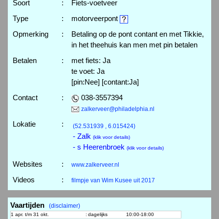
Soort
:
Fiets-voetveer
Type
:
motorveerpont
Opmerking
:
Betaling op de pont contant en met Tikkie,
in het theehuis kan men met pin betalen
Betalen
:
met fiets: Ja
te voet: Ja
[pin:Nee] [contant:Ja]
Contact
:
038-3557394
zalkerveer@philadelphia.nl
Lokatie
:
(52.531939 , 6.015424)
- Zalk
(klik voor details)
- s Heerenbroek
(klik voor details)
Websites
:
www.zalkerveer.nl
Videos
:
filmpje van Wim Kusee uit 2017
Vaartijden
(disclaimer)
1 apr. t/m 31 okt.
:
dagelijks
10:00-18:00