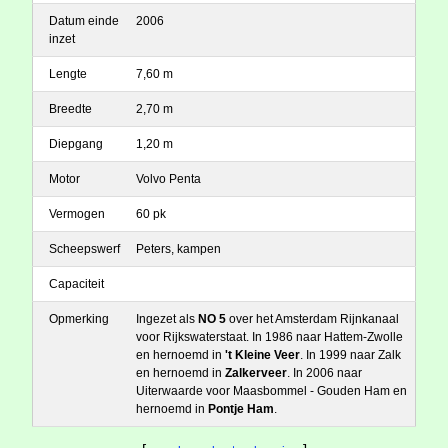
Datum einde
2006
inzet
Lengte
7,60 m
Breedte
2,70 m
Diepgang
1,20 m
Motor
Volvo Penta
Vermogen
60 pk
Scheepswerf
Peters, kampen
Capaciteit
Opmerking
Ingezet als
NO 5
over het Amsterdam Rijnkanaal
voor Rijkswaterstaat. In 1986 naar Hattem-Zwolle
en hernoemd in
't Kleine Veer
. In 1999 naar Zalk
en hernoemd in
Zalkerveer
. In 2006 naar
Uiterwaarde voor Maasbommel - Gouden Ham en
hernoemd in
Pontje Ham
.