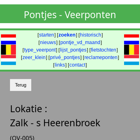
Pontjes - Veerponten
[
starten
] [
zoeken
] [
historisch
]
[
nieuws
] [
pontje_vd_maand
]
[
type_veerpont
] [
lijst_pontjes
] [
fietstochten
]
[
zeer_klein
] [
privé_pontjes
] [
reclameponten
]
[
links
] [
contact
]
Lokatie :
Zalk - s Heerenbroek
(OV-005)