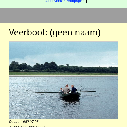
[
]
naar bovenkant webpagina
Veerboot: (geen naam)
Datum: 1982.07.26