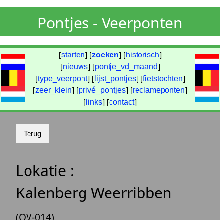
Pontjes - Veerponten
[
starten
] [
zoeken
] [
historisch
]
[
nieuws
] [
pontje_vd_maand
]
[
type_veerpont
] [
lijst_pontjes
] [
fietstochten
]
[
zeer_klein
] [
privé_pontjes
] [
reclameponten
]
[
links
] [
contact
]
Lokatie :
Kalenberg Weerribben
(OV-014)