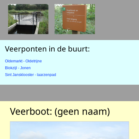
Veerponten in de buurt:
Oldemarkt - Oldetrijne
Blokzijl - Jonen
Sint Jansklooster - laarzenpad
Veerboot: (geen naam)