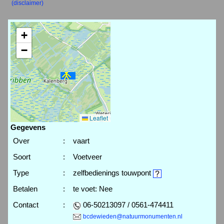
(disclaimer)
+
−
Leaflet
Gegevens
Over
:
vaart
Soort
:
Voetveer
Type
:
zelfbedienings touwpont
Betalen
:
te voet: Nee
Contact
:
06-50213097 / 0561-474411
bcdewieden@natuurmonumenten.nl