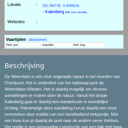
Lokatie
:
(52.780739 , 5.959914)
- Kalenberg
(klik voor details)
Websites
:
Vaartijden
(disclaimer)
Hele jaar,
:
dagelijks
Hele dag
Beschrijving
De Weerriben is een stuk ongerepte natuur in het noorden van
Overijssel. Het is onderdeel van het nationaal park de
Weerribben-Wieden. Het is daarbij mogelijk om diverse
wandelingen te maken door de natuur. Vanuit het dorpje
Kalenberg gaat er daarbij een wandelroute in noordelijke
richting. Halverwege deze wandeling kun je daarbij een sloot
oversteken door middel van een handbediend trekpontje. Met
een touw kun je daarbij de pont naar de andere oever trekken.
Het pontje is een eenvoudige constructie van een bak met twee