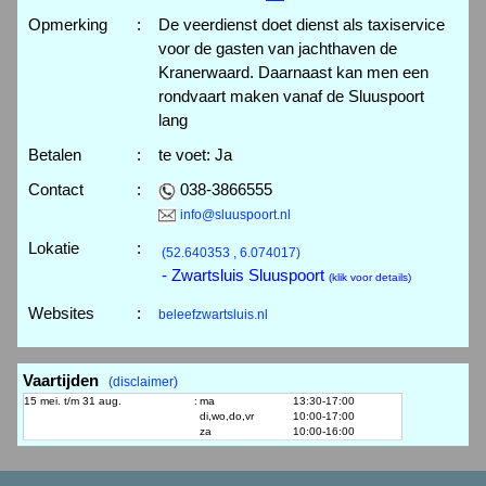
Opmerking
:
De veerdienst doet dienst als taxiservice
voor de gasten van jachthaven de
Kranerwaard. Daarnaast kan men een
rondvaart maken vanaf de Sluuspoort
lang
Betalen
:
te voet: Ja
Contact
:
038-3866555
info@sluuspoort.nl
Lokatie
:
(52.640353 , 6.074017)
- Zwartsluis Sluuspoort
(klik voor details)
Websites
:
beleefzwartsluis.nl
Vaartijden
(disclaimer)
15 mei. t/m 31 aug.
:
ma
13:30-17:00
di,wo,do,vr
10:00-17:00
za
10:00-16:00