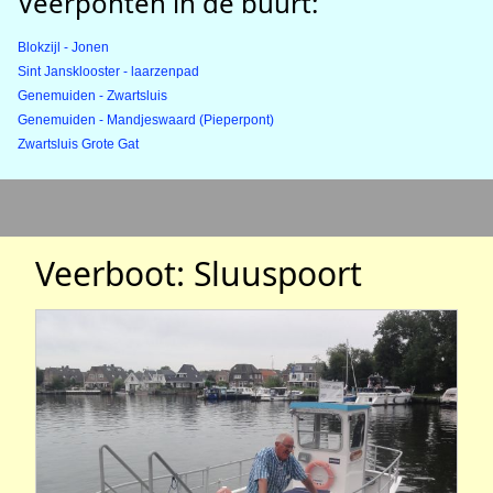
Veerponten in de buurt:
Blokzijl - Jonen
Sint Jansklooster - laarzenpad
Genemuiden - Zwartsluis
Genemuiden - Mandjeswaard (Pieperpont)
Zwartsluis Grote Gat
Veerboot: Sluuspoort