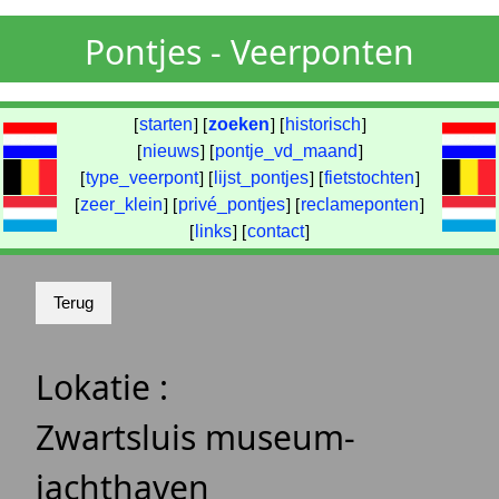
Pontjes - Veerponten
[
starten
] [
zoeken
] [
historisch
]
[
nieuws
] [
pontje_vd_maand
]
[
type_veerpont
] [
lijst_pontjes
] [
fietstochten
]
[
zeer_klein
] [
privé_pontjes
] [
reclameponten
]
[
links
] [
contact
]
Lokatie :
Zwartsluis museum-
jachthaven