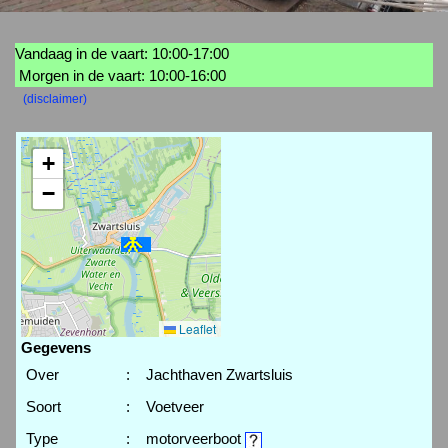
Vandaag in de vaart: 10:00-17:00
Morgen in de vaart: 10:00-16:00
(disclaimer)
+
−
Leaflet
Gegevens
Over
:
Jachthaven Zwartsluis
Soort
:
Voetveer
Type
:
motorveerboot