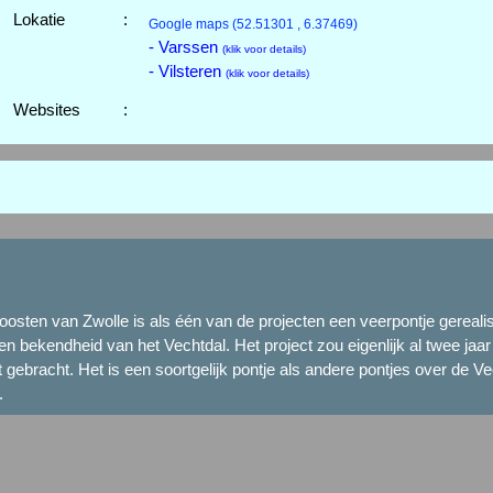
Lokatie
:
Google maps
(52.51301 , 6.37469)
- Varssen
(klik voor details)
- Vilsteren
(klik voor details)
Websites
:
 oosten van Zwolle is als één van de projecten een veerpontje gereali
ekendheid van het Vechtdal. Het project zou eigenlijk al twee jaar e
art gebracht. Het is een soortgelijk pontje als andere pontjes over de
.