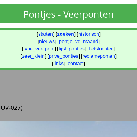
Pontjes - Veerponten
[
starten
] [
zoeken
] [
historisch
]
[
nieuws
] [
pontje_vd_maand
]
[
type_veerpont
] [
lijst_pontjes
] [
fietstochten
]
[
zeer_klein
] [
privé_pontjes
] [
reclameponten
]
[
links
] [
contact
]
(OV-027)