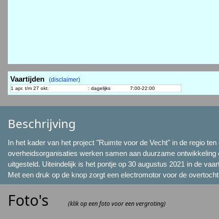
Vaartijden
(disclaimer)
1 apr. t/m 27 okt.
:
dagelijks
7:00-22:00
Beschrijving
In het kader van het project "Ruimte voor de Vecht" in de regio ten
overheidsorganisaties werken samen aan duurzame ontwikkeling en b
uitgesteld. Uiteindelijk is het pontje op 30 augustus 2021 in de va
Met een druk op de knop zorgt een electromotor voor de overtocht
Foto's
(klik op een foto voor een vergroting)