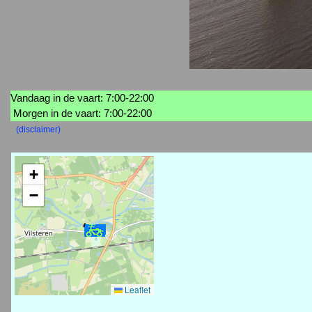
Vandaag in de vaart: 7:00-22:00
Morgen in de vaart: 7:00-22:00
(disclaimer)
+
−
Leaflet