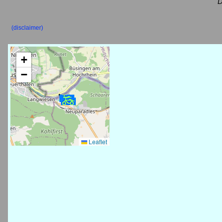
D
(disclaimer)
+
−
Leaflet