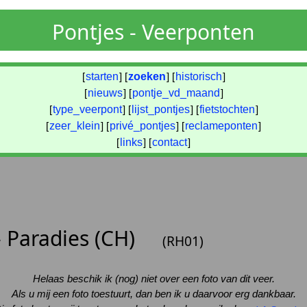
Pontjes - Veerponten
[
starten
] [
zoeken
] [
historisch
]
[
nieuws
] [
pontje_vd_maand
]
[
type_veerpont
] [
lijst_pontjes
] [
fietstochten
]
[
zeer_klein
] [
privé_pontjes
] [
reclameponten
]
[
links
] [
contact
]
 Paradies (CH)
(RH01)
Helaas beschik ik (nog) niet over een foto van dit veer.
Als u mij een foto toestuurt, dan ben ik u daarvoor erg dankbaar.