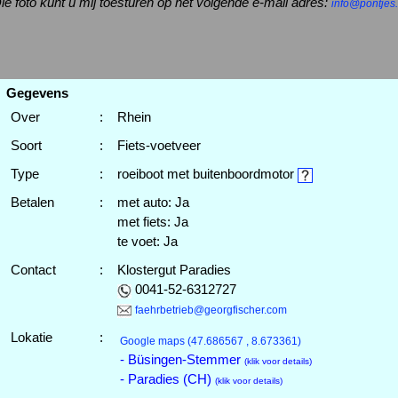
ie foto kunt u mij toesturen op het volgende e-mail adres:
info@pontjes.
Gegevens
Over
:
Rhein
Soort
:
Fiets-voetveer
Type
:
roeiboot met buitenboordmotor
Betalen
:
met auto: Ja
met fiets: Ja
te voet: Ja
Contact
:
Klostergut Paradies
0041-52-6312727
faehrbetrieb@georgfischer.com
Lokatie
:
Google maps
(47.686567 , 8.673361)
- Büsingen-Stemmer
(klik voor details)
- Paradies (CH)
(klik voor details)