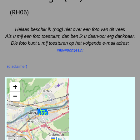
(RH06)
Helaas beschik ik (nog) niet over een foto van dit veer.
Als u mij een foto toestuurt, dan ben ik u daarvoor erg dankbaar.
Die foto kunt u mij toesturen op het volgende e-mail adres:
info@pontjes.nl
(disclaimer)
+
−
Leaflet