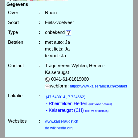
Gegevens
Over
:
Rhein
Soort
:
Fiets-voetveer
Type
:
onbekend
Betalen
:
met auto: Ja
met fiets: Ja
te voet: Ja
Contact
:
Trägerverein Wyhlen, Herten -
Kaiseraugst
0041-61-81619060
webform:
https://www.kaiseraugst.ch/kontakt
Lokatie
:
(47.543014 , 7.724662)
- Rheinfelden Herten
(klik voor details)
- Kaiseraugst (CH)
(klik voor details)
Websites
:
www.kaiseraugst.ch
de.wikipedia.org