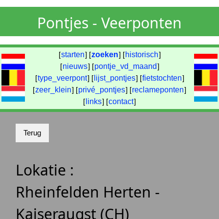
Pontjes - Veerponten
[
starten
] [
zoeken
] [
historisch
]
[
nieuws
] [
pontje_vd_maand
]
[
type_veerpont
] [
lijst_pontjes
] [
fietstochten
]
[
zeer_klein
] [
privé_pontjes
] [
reclameponten
]
[
links
] [
contact
]
Lokatie :
Rheinfelden Herten -
Kaiseraugst (CH)