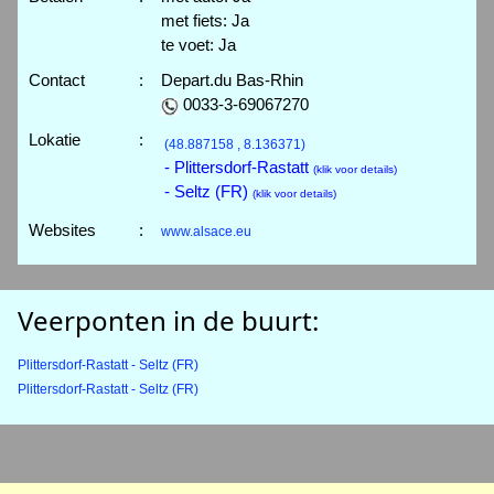
met fiets: Ja
te voet: Ja
Contact
:
Depart.du Bas-Rhin
0033-3-69067270
Lokatie
:
(48.887158 , 8.136371)
- Plittersdorf-Rastatt
(klik voor details)
- Seltz (FR)
(klik voor details)
Websites
:
www.alsace.eu
Veerponten in de buurt:
Plittersdorf-Rastatt - Seltz (FR)
Plittersdorf-Rastatt - Seltz (FR)