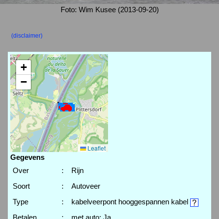
Foto: Wim Kusee (2013-09-20)
(disclaimer)
+
−
Leaflet
Gegevens
Over
:
Rijn
Soort
:
Autoveer
Type
:
kabelveerpont hooggespannen kabel
Betalen
:
met auto: Ja