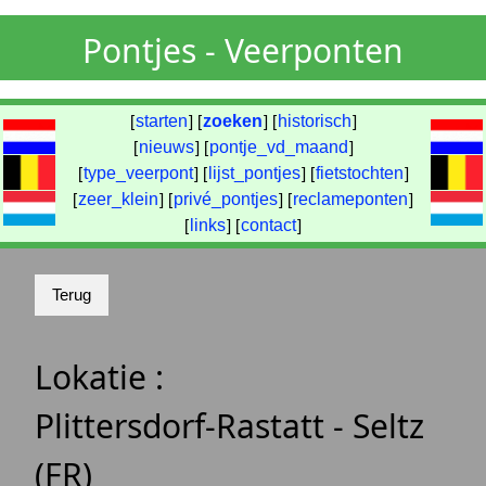
Pontjes - Veerponten
[
starten
] [
zoeken
] [
historisch
]
[
nieuws
] [
pontje_vd_maand
]
[
type_veerpont
] [
lijst_pontjes
] [
fietstochten
]
[
zeer_klein
] [
privé_pontjes
] [
reclameponten
]
[
links
] [
contact
]
Lokatie :
Plittersdorf-Rastatt - Seltz
(FR)