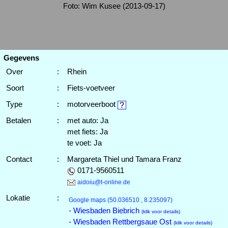
Foto: Wim Kusee (2013-09-17)
Gegevens
Over
:
Rhein
Soort
:
Fiets-voetveer
Type
:
motorveerboot
Betalen
:
met auto: Ja
met fiets: Ja
te voet: Ja
Contact
:
Margareta Thiel und Tamara Franz
0171-9560511
aidoiu@t-online.de
Lokatie
:
Google maps
(50.036510 , 8.235097)
- Wiesbaden Biebrich
(klik voor details)
- Wiesbaden Rettbergsaue Ost
(klik voor details)