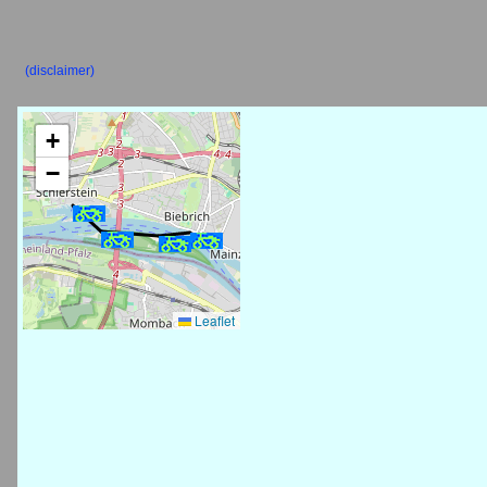
(disclaimer)
+
−
Leaflet