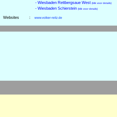
- Wiesbaden Rettbergsaue West
(klik voor details)
- Wiesbaden Schierstein
(klik voor details)
Websites
:
www.volker-reitz.de