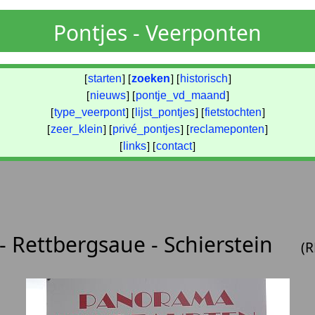
Pontjes - Veerponten
[
starten
] [
zoeken
] [
historisch
]
[
nieuws
] [
pontje_vd_maand
]
[
type_veerpont
] [
lijst_pontjes
] [
fietstochten
]
[
zeer_klein
] [
privé_pontjes
] [
reclameponten
]
[
links
] [
contact
]
- Rettbergsaue - Schierstein
(R