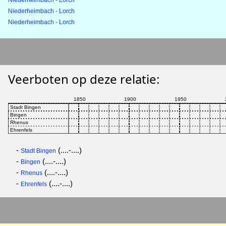
Niederheimbach - Lorch
Niederheimbach - Lorch
Niederheimbach - Lorch
Veerboten op deze relatie:
-
(....-....)
Stadt Bingen
-
(....-....)
Bingen
-
(....-....)
Rhenus
-
(....-....)
Ehrenfels