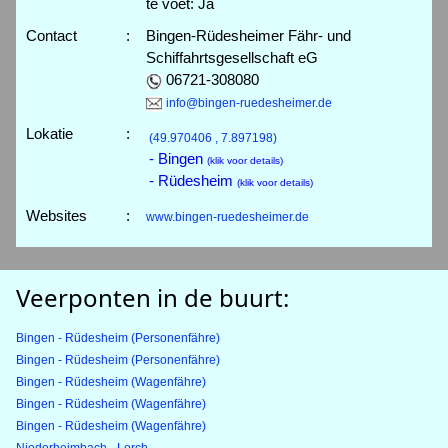
te voet: Ja
Contact
:
Bingen-Rüdesheimer Fähr- und
Schiffahrtsgesellschaft eG
06721-308080
info@bingen-ruedesheimer.de
Lokatie
:
(49.970406 , 7.897198)
- Bingen
(klik voor details)
- Rüdesheim
(klik voor details)
Websites
:
www.bingen-ruedesheimer.de
Veerponten in de buurt:
Bingen - Rüdesheim (Personenfähre)
Bingen - Rüdesheim (Personenfähre)
Bingen - Rüdesheim (Wagenfähre)
Bingen - Rüdesheim (Wagenfähre)
Bingen - Rüdesheim (Wagenfähre)