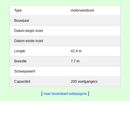
Type
motorveerboot
Bouwjaar
Datum begin inzet
Datum einde inzet
Lengte
42.4 m
Breedte
7.7 m
Scheepswerf
Capaciteit
200 voetgangers
[
]
naar bovenkant webpagina