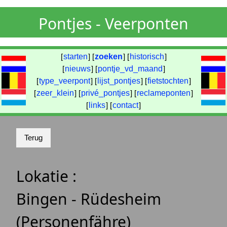
Pontjes - Veerponten
[
starten
] [
zoeken
] [
historisch
]
[
nieuws
] [
pontje_vd_maand
]
[
type_veerpont
] [
lijst_pontjes
] [
fietstochten
]
[
zeer_klein
] [
privé_pontjes
] [
reclameponten
]
[
links
] [
contact
]
Lokatie :
Bingen - Rüdesheim
(Personenfähre)