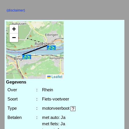
(disclaimer)
+
−
Leaflet
Gegevens
Over
:
Rhein
Soort
:
Fiets-voetveer
Type
:
motorveerboot
Betalen
:
met auto: Ja
met fiets: Ja