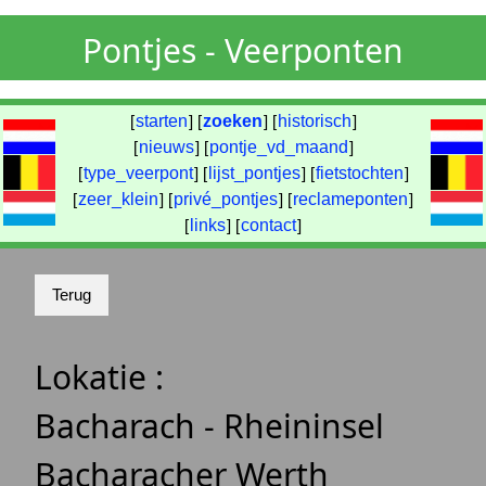
Pontjes - Veerponten
[
starten
] [
zoeken
] [
historisch
]
[
nieuws
] [
pontje_vd_maand
]
[
type_veerpont
] [
lijst_pontjes
] [
fietstochten
]
[
zeer_klein
] [
privé_pontjes
] [
reclameponten
]
[
links
] [
contact
]
Lokatie :
Bacharach - Rheininsel
Bacharacher Werth