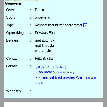
Gegevens
Over
:
Rhein
Soort
:
onbekend
Type
:
roeiboot met buitenboordmotor
Opmerking
:
Privates Fähr
Betalen
:
met auto: Ja
met fiets: Ja
te voet: Ja
Contact
:
Fritz Bastian
Lokatie
:
(50.060220 , 7.770666)
- Bacharach
(klik voor details)
- Rheininsel Bacharacher Werth
(klik voor
details)
Websites
: