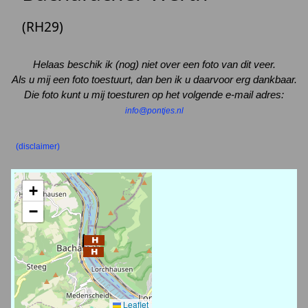
(RH29)
Helaas beschik ik (nog) niet over een foto van dit veer.
Als u mij een foto toestuurt, dan ben ik u daarvoor erg dankbaar.
Die foto kunt u mij toesturen op het volgende e-mail adres:
info@pontjes.nl
(disclaimer)
+
−
Leaflet