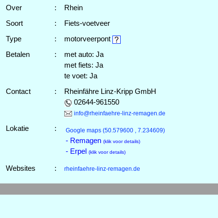
Over
:
Rhein
Soort
:
Fiets-voetveer
Type
:
motorveerpont
Betalen
:
met auto: Ja
met fiets: Ja
te voet: Ja
Contact
:
Rheinfähre Linz-Kripp GmbH
02644-961550
info@rheinfaehre-linz-remagen.de
Lokatie
:
Google maps
(50.579600 , 7.234609)
- Remagen
(klik voor details)
- Erpel
(klik voor details)
Websites
:
rheinfaehre-linz-remagen.de