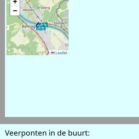
+
−
Leaflet
Veerponten in de buurt: