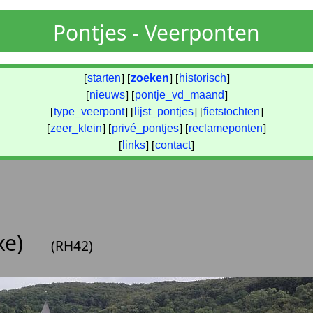
Pontjes - Veerponten
[
starten
] [
zoeken
] [
historisch
]
[
nieuws
] [
pontje_vd_maand
]
[
type_veerpont
] [
lijst_pontjes
] [
fietstochten
]
[
zeer_klein
] [
privé_pontjes
] [
reclameponten
]
[
links
] [
contact
]
xe)
(RH42)