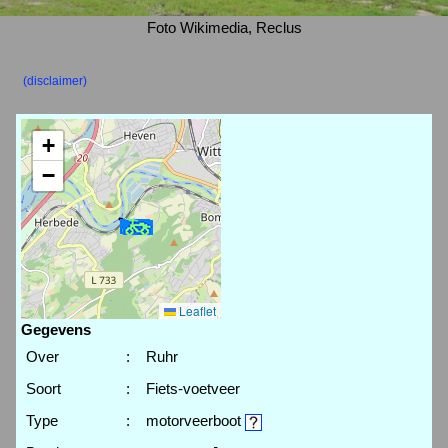
Foto Wikimedia, Reclus
(disclaimer)
+
−
Leaflet
Gegevens
Over
:
Ruhr
Soort
:
Fiets-voetveer
Type
:
motorveerboot