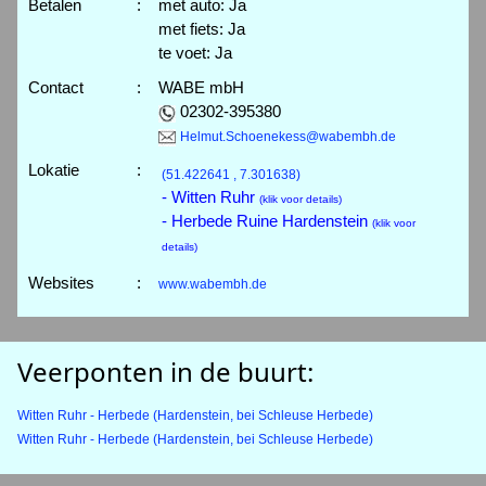
Betalen
:
met auto: Ja
met fiets: Ja
te voet: Ja
Contact
:
WABE mbH
02302-395380
Helmut.Schoenekess@wabembh.de
Lokatie
:
(51.422641 , 7.301638)
- Witten Ruhr
(klik voor details)
- Herbede Ruine Hardenstein
(klik voor
details)
Websites
:
www.wabembh.de
Veerponten in de buurt:
Witten Ruhr - Herbede (Hardenstein, bei Schleuse Herbede)
Witten Ruhr - Herbede (Hardenstein, bei Schleuse Herbede)