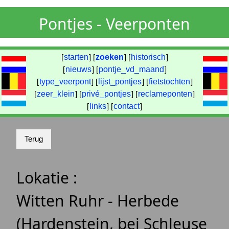
Pontjes - Veerponten
[
starten
] [
zoeken
] [
historisch
]
[
nieuws
] [
pontje_vd_maand
]
[
type_veerpont
] [
lijst_pontjes
] [
fietstochten
]
[
zeer_klein
] [
privé_pontjes
] [
reclameponten
]
[
links
] [
contact
]
Lokatie :
Witten Ruhr - Herbede
(Hardenstein, bei Schleuse