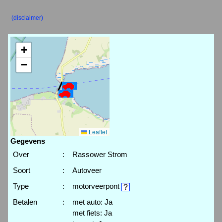
(disclaimer)
+
−
Leaflet
Gegevens
Over
:
Rassower Strom
Soort
:
Autoveer
Type
:
motorveerpont
Betalen
:
met auto: Ja
met fiets: Ja