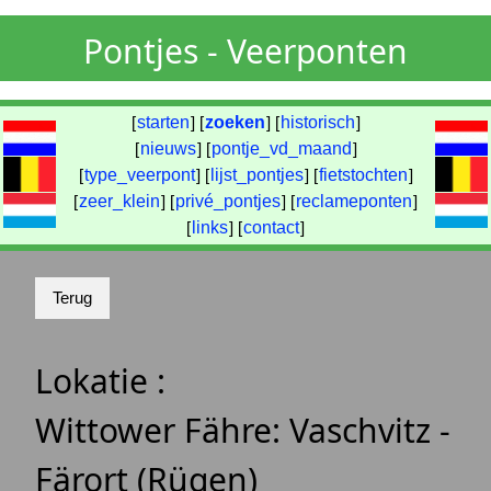
Pontjes - Veerponten
[
starten
] [
zoeken
] [
historisch
]
[
nieuws
] [
pontje_vd_maand
]
[
type_veerpont
] [
lijst_pontjes
] [
fietstochten
]
[
zeer_klein
] [
privé_pontjes
] [
reclameponten
]
[
links
] [
contact
]
Lokatie :
Wittower Fähre: Vaschvitz -
Färort (Rügen)