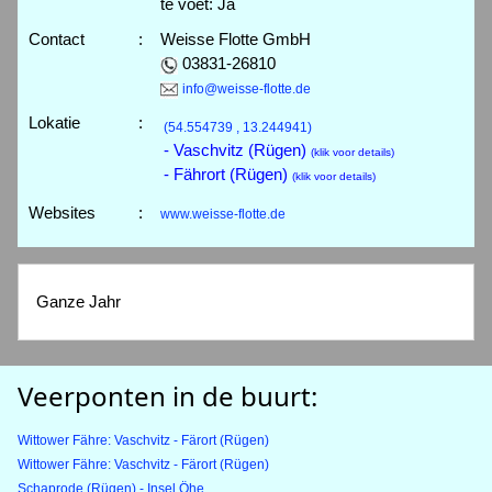
te voet: Ja
Contact
:
Weisse Flotte GmbH
03831-26810
info@weisse-flotte.de
Lokatie
:
(54.554739 , 13.244941)
- Vaschvitz (Rügen)
(klik voor details)
- Fährort (Rügen)
(klik voor details)
Websites
:
www.weisse-flotte.de
Ganze Jahr
Veerponten in de buurt:
Wittower Fähre: Vaschvitz - Färort (Rügen)
Wittower Fähre: Vaschvitz - Färort (Rügen)
Schaprode (Rügen) - Insel Öhe