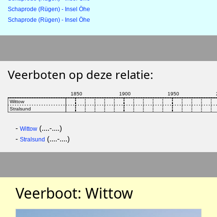
Schaprode (Rügen) - Insel Öhe
Schaprode (Rügen) - Insel Öhe
Veerboten op deze relatie:
-
(....-....)
Wittow
-
(....-....)
Stralsund
Veerboot: Wittow