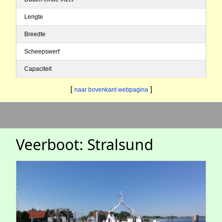
Lengte
Breedte
Scheepswerf
Capaciteit
[
]
naar bovenkant webpagina
Veerboot: Stralsund