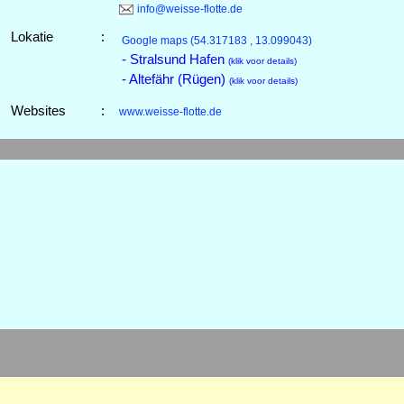
info@weisse-flotte.de
Lokatie
:
Google maps
(54.317183 , 13.099043)
- Stralsund Hafen
(klik voor details)
- Altefähr (Rügen)
(klik voor details)
Websites
:
www.weisse-flotte.de