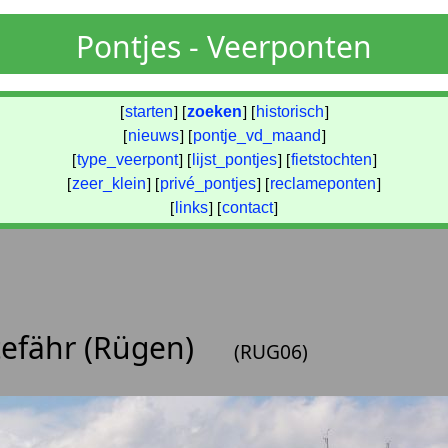
Pontjes - Veerponten
[
starten
] [
zoeken
] [
historisch
]
[
nieuws
] [
pontje_vd_maand
]
[
type_veerpont
] [
lijst_pontjes
] [
fietstochten
]
[
zeer_klein
] [
privé_pontjes
] [
reclameponten
]
[
links
] [
contact
]
tefähr (Rügen)
(RUG06)