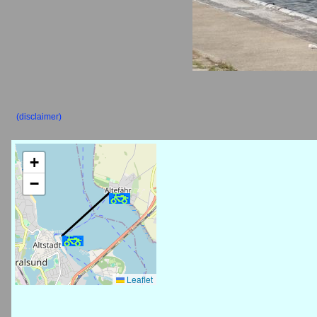
(disclaimer)
+
−
Leaflet