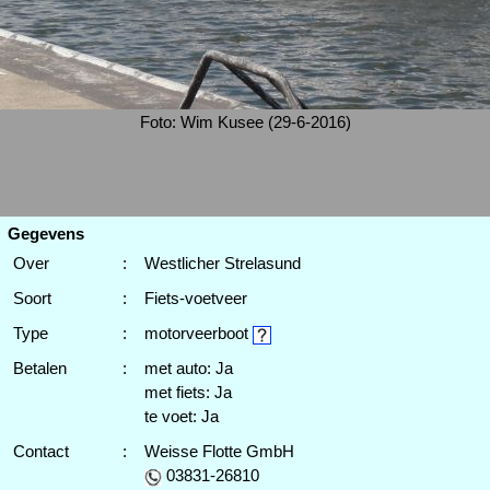
Foto: Wim Kusee (29-6-2016)
Gegevens
Over
:
Westlicher Strelasund
Soort
:
Fiets-voetveer
Type
:
motorveerboot
Betalen
:
met auto: Ja
met fiets: Ja
te voet: Ja
Contact
:
Weisse Flotte GmbH
03831-26810