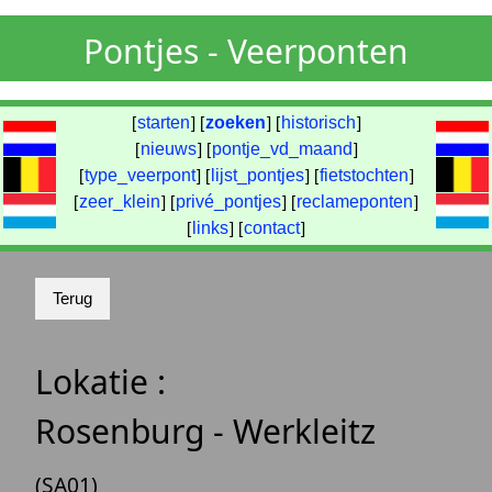
Pontjes - Veerponten
[
starten
] [
zoeken
] [
historisch
]
[
nieuws
] [
pontje_vd_maand
]
[
type_veerpont
] [
lijst_pontjes
] [
fietstochten
]
[
zeer_klein
] [
privé_pontjes
] [
reclameponten
]
[
links
] [
contact
]
Lokatie :
Rosenburg - Werkleitz
(SA01)