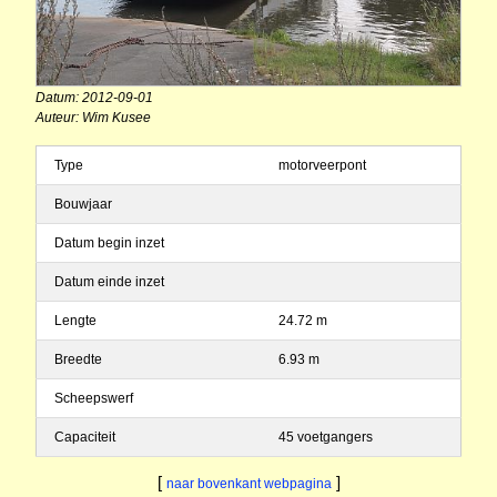
Datum: 2012-09-01
Auteur: Wim Kusee
Type
motorveerpont
Bouwjaar
Datum begin inzet
Datum einde inzet
Lengte
24.72 m
Breedte
6.93 m
Scheepswerf
Capaciteit
45 voetgangers
[
]
naar bovenkant webpagina