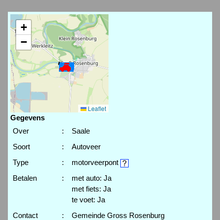
+
−
Leaflet
Gegevens
Over
:
Saale
Soort
:
Autoveer
Type
:
motorveerpont
Betalen
:
met auto: Ja
met fiets: Ja
te voet: Ja
Contact
:
Gemeinde Gross Rosenburg