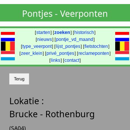
Pontjes - Veerponten
[
starten
] [
zoeken
] [
historisch
]
[
nieuws
] [
pontje_vd_maand
]
[
type_veerpont
] [
lijst_pontjes
] [
fietstochten
]
[
zeer_klein
] [
privé_pontjes
] [
reclameponten
]
[
links
] [
contact
]
Lokatie :
Brucke - Rothenburg
(SA04)