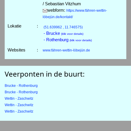
/ Sebastian Vitzhum
webform:
https://www.fähren-wettin-
löbejün.de/kontakt/
Lokatie
:
(51.639962 , 11.746575)
- Brucke
(klik voor details)
- Rothenburg
(klik voor details)
Websites
:
www.fähren-wettin-löbejün.de
Veerponten in de buurt:
Brucke - Rothenburg
Brucke - Rothenburg
Wettin - Zaschwitz
Wettin - Zaschwitz
Wettin - Zaschwitz