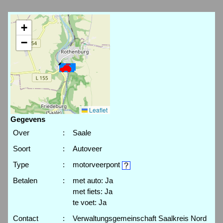
+
−
Leaflet
Gegevens
Over
:
Saale
Soort
:
Autoveer
Type
:
motorveerpont
Betalen
:
met auto: Ja
met fiets: Ja
te voet: Ja
Contact
:
Verwaltungsgemeinschaft Saalkreis Nord