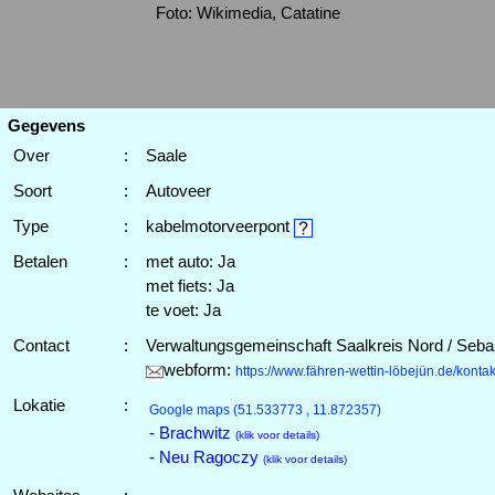
Foto: Wikimedia, Catatine
Gegevens
Over
:
Saale
Soort
:
Autoveer
Type
:
kabelmotorveerpont
Betalen
:
met auto: Ja
met fiets: Ja
te voet: Ja
Contact
:
Verwaltungsgemeinschaft Saalkreis Nord / Seba
webform:
https://www.fähren-wettin-löbejün.de/kontak
Lokatie
:
Google maps
(51.533773 , 11.872357)
- Brachwitz
(klik voor details)
- Neu Ragoczy
(klik voor details)