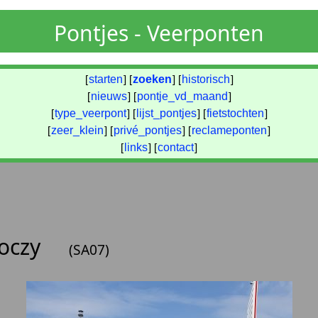
Pontjes - Veerponten
[
starten
] [
zoeken
] [
historisch
]
[
nieuws
] [
pontje_vd_maand
]
[
type_veerpont
] [
lijst_pontjes
] [
fietstochten
]
[
zeer_klein
] [
privé_pontjes
] [
reclameponten
]
[
links
] [
contact
]
goczy
(SA07)