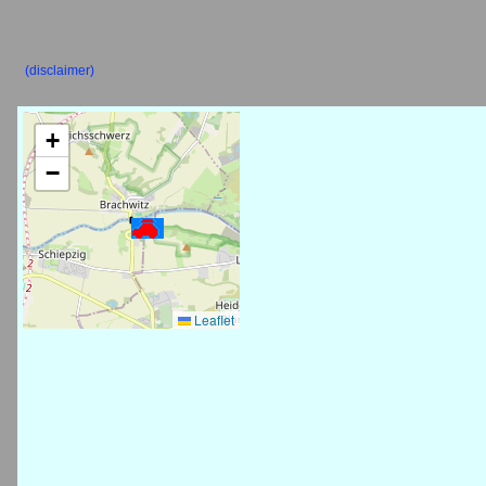
(disclaimer)
+
−
Leaflet