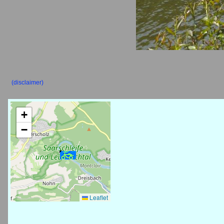
(disclaimer)
+
−
Leaflet