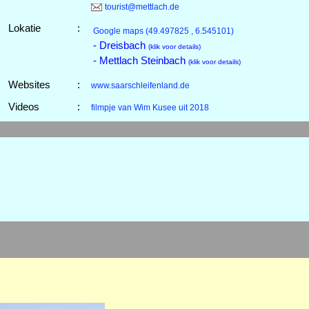
tourist@mettlach.de
Lokatie
:
Google maps
(49.497825 , 6.545101)
- Dreisbach
(klik voor details)
- Mettlach Steinbach
(klik voor details)
Websites
:
www.saarschleifenland.de
Videos
:
filmpje van Wim Kusee uit 2018