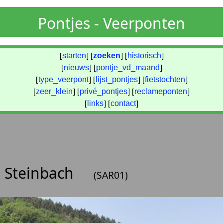
Pontjes - Veerponten
[
starten
] [
zoeken
] [
historisch
]
[
nieuws
] [
pontje_vd_maand
]
[
type_veerpont
] [
lijst_pontjes
] [
fietstochten
]
[
zeer_klein
] [
privé_pontjes
] [
reclameponten
]
[
links
] [
contact
]
h Steinbach
(SAR01)