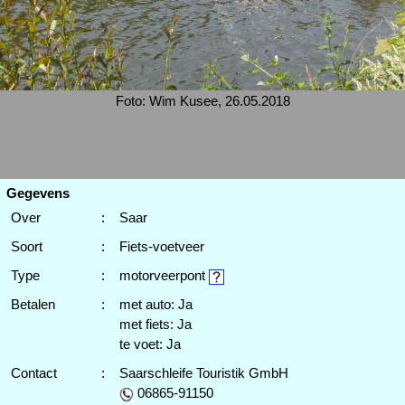
Foto: Wim Kusee, 26.05.2018
Gegevens
Over
:
Saar
Soort
:
Fiets-voetveer
Type
:
motorveerpont
Betalen
:
met auto: Ja
met fiets: Ja
te voet: Ja
Contact
:
Saarschleife Touristik GmbH
06865-91150